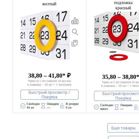
подложка
желтый
красный
38,80 – 41,80* ₽
35,80 – 38,80
*цена за 1 шт (зависит от кол-ва)
*цена за 1 шт (зависит от ко
в упаковке – 50 шт + 1 бесплатно
в упаковке – 50 шт + 1 бесп
Быстрый просмотр /
Быстрый просмот
Покупка
Покупка
Свободно 
Ожидаем 
В резерве
Свободно 
Ожидаем 
44 уп
—
0 уп
много
—
Ещё товары