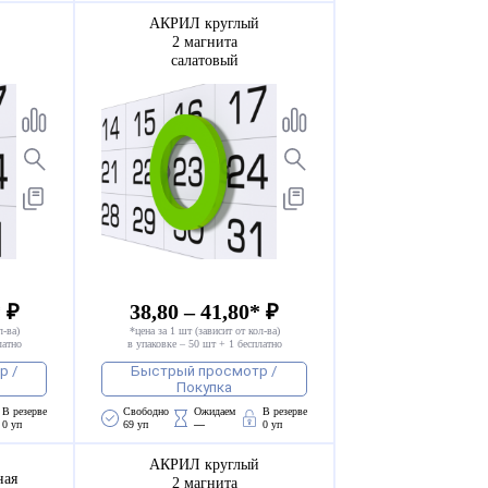
АКРИЛ круглый
2 магнита
салатовый
* ₽
38,80 – 41,80* ₽
л-ва)
*цена за 1 шт (зависит от кол-ва)
латно
в упаковке – 50 шт + 1 бесплатно
р /
Быстрый просмотр /
Покупка
В резерве
Свободно 
Ожидаем 
В резерве
0 уп
69 уп
—
0 уп
АКРИЛ круглый
ная
2 магнита