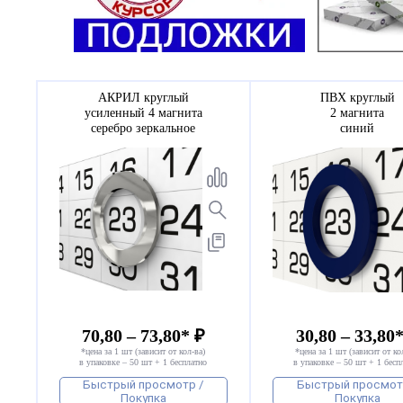
АКРИЛ круглый
ПВХ круглый
усиленный 4 магнита
2 магнита
серебро зеркальное
синий
70,80 – 73,80* ₽
30,80 – 33,80
*цена за 1 шт (зависит от кол-ва)
*цена за 1 шт (зависит от ко
в упаковке – 50 шт + 1 бесплатно
в упаковке – 50 шт + 1 бесп
Быстрый просмотр /
Быстрый просмот
Покупка
Покупка