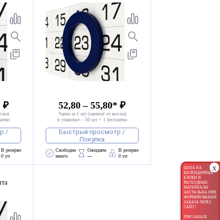
* ₽
52,80 – 55,80* ₽
л-ва)
*цена за 1 шт (зависит от кол-ва)
латно
в упаковке – 50 шт + 1 бесплатно
р /
Быстрый просмотр /
Покупка
В резерве
Свободно 
Ожидаем 
В резерве
0 уп
много
—
0 уп
x
ЦЕНА НА
КАЛЕНДАРНЫЕ
БЛОКИ И
ита
РАСХОДНЫЕ
МАТЕРИАЛЫ
АКТУАЛЬНА ПРИ
ФОРМИРОВАНИИ
ЗАКАЗА ЧЕРЕЗ
САЙТ!
ПРИ ЗАКАЗЕ