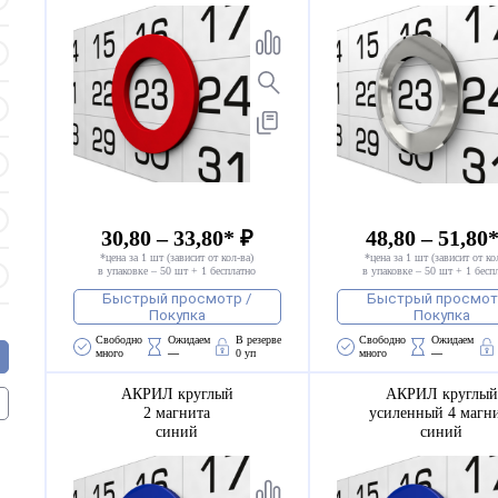
30,80 – 33,80* ₽
48,80 – 51,80
*цена за 1 шт (зависит от кол-ва)
*цена за 1 шт (зависит от ко
в упаковке – 50 шт + 1 бесплатно
в упаковке – 50 шт + 1 бесп
Быстрый просмотр /
Быстрый просмот
Покупка
Покупка
Свободно 
Ожидаем 
В резерве
Свободно 
Ожидаем 
много
—
0 уп
много
—
АКРИЛ круглый
АКРИЛ круглый
2 магнита
усиленный 4 магн
синий
синий