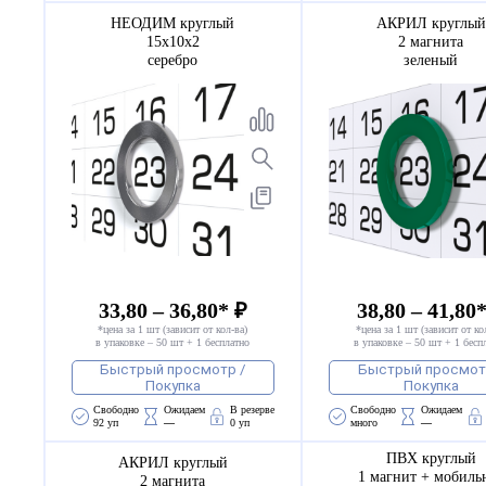
НЕОДИМ круглый
АКРИЛ круглый
15х10х2
2 магнита
серебро
зеленый
33,80 – 36,80* ₽
38,80 – 41,80
*цена за 1 шт (зависит от кол-ва)
*цена за 1 шт (зависит от ко
в упаковке – 50 шт + 1 бесплатно
в упаковке – 50 шт + 1 бесп
Быстрый просмотр /
Быстрый просмот
Покупка
Покупка
Свободно 
Ожидаем 
В резерве
Свободно 
Ожидаем 
92 уп
—
0 уп
много
—
ПВХ круглый
АКРИЛ круглый
1 магнит + мобиль
2 магнита