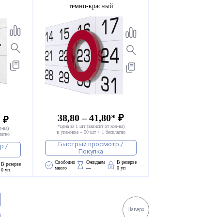
темно-красный
38,80 – 41,80* ₽
* ₽
*цена за 1 шт (зависит от кол-ва)
л-ва)
в упаковке – 50 шт + 1 бесплатно
латно
Быстрый просмотр /
р /
Покупка
Свободно 
Ожидаем 
В резерве
В резерве
много
—
0 уп
0 уп
Наверх