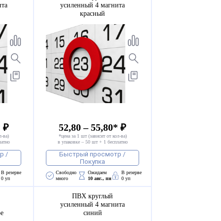
ита
усиленный 4 магнита
красный
* ₽
52,80 – 55,80* ₽
л-ва)
*цена за 1 шт (зависит от кол-ва)
латно
в упаковке – 50 шт + 1 бесплатно
р /
Быстрый просмотр /
Покупка
В резерве
Свободно 
Ожидаем 
В резерве
0 уп
много
10 авг., пн
0 уп
ПВХ круглый
усиленный 4 магнита
ое
синий