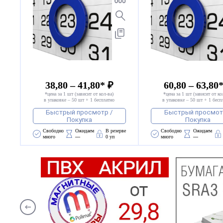
38,80 – 41,80* ₽
60,80 – 63,80
*цена за 1 шт (зависит от кол-ва)
*цена за 1 шт (зависит от ко
в упаковке – 50 шт + 1 бесплатно
в упаковке – 50 шт + 1 бесп
Быстрый просмотр /
Быстрый просмот
Покупка
Покупка
Свободно 
Ожидаем 
В резерве
Свободно 
Ожидаем 
много
—
0 уп
много
—