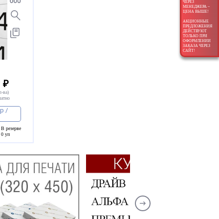
ЧЕРЕЗ
МЕНЕДЖЕРА –
ЦЕНА ВЫШЕ!
АКЦИОННЫЕ
ПРЕДЛОЖЕНИЯ
ДЕЙСТВУЮТ
ТОЛЬКО ПРИ
ОФОРМЛЕНИИ
ЗАКАЗА ЧЕРЕЗ
САЙТ!
* ₽
л-ва)
латно
р /
В резерве
0 уп