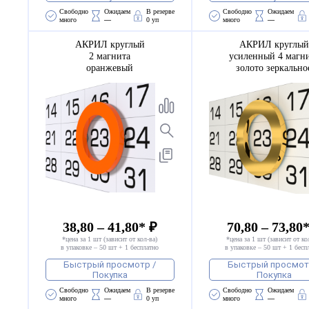
Свободно 
Ожидаем 
В резерве
Свободно 
Ожидаем 
много
—
0 уп
много
—
АКРИЛ круглый
АКРИЛ круглый
2 магнита
усиленный 4 магн
оранжевый
золото зеркально
38,80 – 41,80* ₽
70,80 – 73,80
*цена за 1 шт (зависит от кол-ва)
*цена за 1 шт (зависит от ко
в упаковке – 50 шт + 1 бесплатно
в упаковке – 50 шт + 1 бесп
Быстрый просмотр /
Быстрый просмот
Покупка
Покупка
Свободно 
Ожидаем 
В резерве
Свободно 
Ожидаем 
много
—
0 уп
много
—