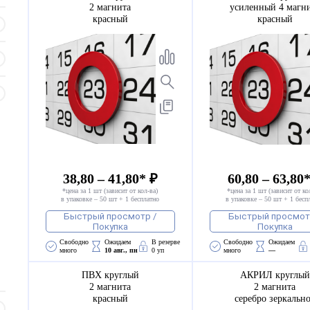
2 магнита
усиленный 4 магн
красный
красный
38,80 – 41,80* ₽
60,80 – 63,80
*цена за 1 шт (зависит от кол-ва)
*цена за 1 шт (зависит от ко
в упаковке – 50 шт + 1 бесплатно
в упаковке – 50 шт + 1 бесп
Быстрый просмотр /
Быстрый просмот
Покупка
Покупка
Свободно 
Ожидаем 
В резерве
Свободно 
Ожидаем 
много
10 авг., пн
0 уп
много
—
ПВХ круглый
АКРИЛ круглый
2 магнита
2 магнита
красный
серебро зеркальн