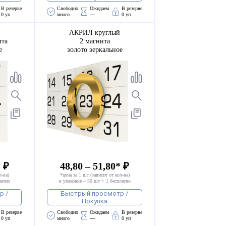
В резерве
Свободно 
Ожидаем 
В резерве
0 уп
много
—
0 уп
АКРИЛ круглый
ита
2 магнита
е
золото зеркальное
* ₽
48,80 – 51,80* ₽
л-ва)
*цена за 1 шт (зависит от кол-ва)
латно
в упаковке – 50 шт + 1 бесплатно
р /
Быстрый просмотр /
Покупка
В резерве
Свободно 
Ожидаем 
В резерве
0 уп
много
—
0 уп