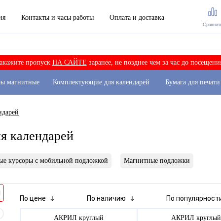
ия
Контакты и часы работы
Оплата и доставка
Сравнит
акажите пропуск
НА САЙТЕ
заранее, не позднее чем за час до посещени
ры магнитные
Комплектующие для календарей
Бумага для печати
ндарей
я календарей
ые курсоры с мобильной подложкой
Магнитные подложки
По цене
По наличию
По популярност
АКРИЛ круглый
АКРИЛ круглый