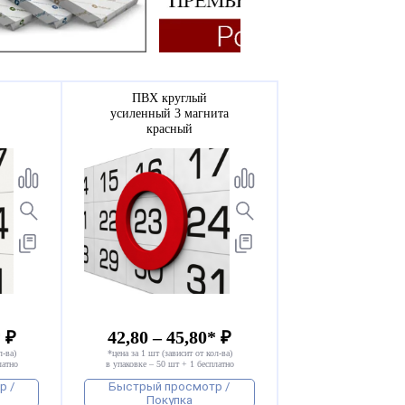
ПВХ круглый
усиленный 3 магнита
красный
* ₽
42,80 – 45,80* ₽
л-ва)
*цена за 1 шт (зависит от кол-ва)
латно
в упаковке – 50 шт + 1 бесплатно
р /
Быстрый просмотр /
Покупка