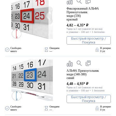
Фиксированный АЛЬФА
Прямоугольник
миди (336)
красный
4,02 – 4,35* ₽
*цена за 1 шт (зависит от кол-ва)
в упаковке – 100 шт + 1 бесплатно
Быстрый просмотр /
Покупка
Свободно 
Ожидаем 
В резерве
много
—
0 уп
АЛЬФА Прямоугольник
миди (340-380)
синий
4,48 – 4,93* ₽
*цена за 1 шт (зависит от кол-ва)
в упаковке – 100 шт + 1 бесплатно
Быстрый просмотр /
Покупка
Свободно 
Ожидаем 
В резерве
много
—
0 уп