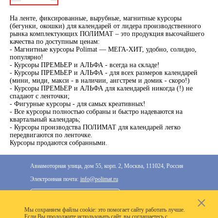
На ленте, фиксированные, вырубные, магнитные курсоры
(бегунки, окошки) для календарей от лидера производственного
рынка комплектующих ПОЛИМАТ – это продукция высочайшего
качества по доступным ценам:
- Магнитные курсоры Polimat — МЕГА-ХИТ, удобно, солидно,
популярно!
- Курсоры ПРЕМЬЕР и АЛЬФА - всегда на складе!
- Курсоры ПРЕМЬЕР и АЛЬФА - для всех размеров календарей
(мини, миди, макси - в наличии, ангстрем и домик - скоро!)
- Курсоры ПРЕМЬЕР и АЛЬФА для календарей никогда (!) не
спадают с ленточки;
- Фигурные курсоры - для самых креативных!
- Все курсоры полностью собраны и быстро надеваются на
квартальный календарь;
- Курсоры производства ПОЛИМАТ для календарей легко
передвигаются по ленточке.
Курсоры продаются собранными.
Авиамоторная улица, дом 55, корп. 2, Москва, 111024, Россия
Электронная почта:
info@polimat.ru
+7 (495) 287-33-77
Мы cохраняем файлы cookie: это помогает сайту работать лучше.
2020–2026 © Компания «Полимат»: ООО «Все для
Если Вы продолжите использовать сайт, вы соглашаетесь с