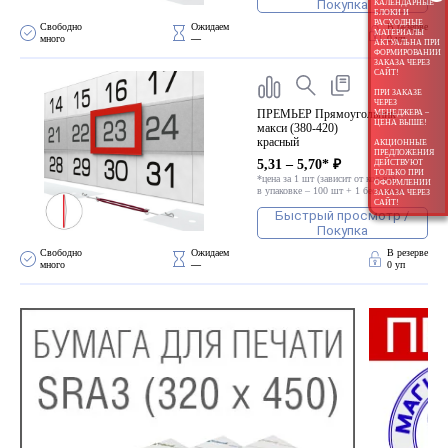
Покупка
КАЛЕНДАРНЫЕ
БЛОКИ И
РАСХОДНЫЕ
Свободно 
Ожидаем 
В резерве
МАТЕРИАЛЫ
много
—
0 уп
АКТУАЛЬНА ПРИ
ФОРМИРОВАНИИ
ЗАКАЗА ЧЕРЕЗ
САЙТ!
ПРИ ЗАКАЗЕ
ЧЕРЕЗ
ПРЕМЬЕР Прямоугольник
МЕНЕДЖЕРА –
ЦЕНА ВЫШЕ!
макси (380-420)
красный
АКЦИОННЫЕ
ПРЕДЛОЖЕНИЯ
5,31 – 5,70* ₽
ДЕЙСТВУЮТ
ТОЛЬКО ПРИ
*цена за 1 шт (зависит от кол-ва)
ОФОРМЛЕНИИ
в упаковке – 100 шт + 1 бесплатно
ЗАКАЗА ЧЕРЕЗ
САЙТ!
Быстрый просмотр /
Покупка
Свободно 
Ожидаем 
В резерве
много
—
0 уп