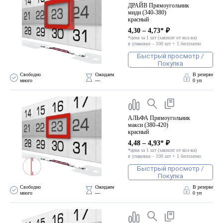
ДРАЙВ Прямоугольник
миди (340-380)
красный
4,30 – 4,73* ₽
*цена за 1 шт (зависит от кол-ва)
в упаковке – 100 шт + 1 бесплатно
Быстрый просмотр /
Покупка
Свободно 
Ожидаем 
В резерве
много
—
0 уп
АЛЬФА Прямоугольник
макси (380-420)
красный
4,48 – 4,93* ₽
*цена за 1 шт (зависит от кол-ва)
в упаковке – 100 шт + 1 бесплатно
Быстрый просмотр /
Покупка
Свободно 
Ожидаем 
В резерве
много
—
0 уп