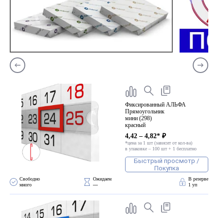
Фиксированный АЛЬФА
Прямоугольник
мини (298)
красный
4,42 – 4,82* ₽
*цена за 1 шт (зависит от кол-ва)
в упаковке – 100 шт + 1 бесплатно
Быстрый просмотр /
Покупка
Свободно 
Ожидаем 
В резерве
много
—
1 уп