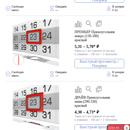
Покупка
Свободно 
Ожидаем 
В резерве
много
—
0 уп
ПРЕМЬЕР Прямоугольник
микро (130-180)
красный
5,31 – 5,70* ₽
*цена за 1 шт (зависит от кол-ва)
в упаковке – 100 шт + 1 бесплатно
Быстрый просмотр /
Покупка
Свободно 
Ожидаем 
В резерве
много
—
0 уп
ДРАЙВ Прямоугольник
мини (290-330)
красный
4,30 – 4,73* ₽
*цена за 1 шт (зависит от кол-ва)
в упаковке – 100 шт + 1 бесплатно
Быстрый просмотр /
x
ЦЕНА НА