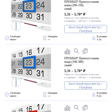
ПРЕМЬЕР Прямоугольник
мини (290-330)
синий
5,31 – 5,70* ₽
*цена за 1 шт (зависит от кол-ва)
в упаковке – 100 шт + 1 бесплатно
Быстрый просмотр /
Покупка
Свободно 
Ожидаем 
В резерве
много
—
3 уп
ПРЕМЬЕР Прямоугольник
миди (340-380)
синий
5,31 – 5,70* ₽
*цена за 1 шт (зависит от кол-ва)
в упаковке – 100 шт + 1 бесплатно
Быстрый просмотр /
Покупка
Свободно 
Ожидаем 
В резерве
много
—
0 уп