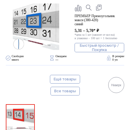
ПРЕМЬЕР Прямоугольник
макси (380-420)
синий
5,31 – 5,70* ₽
*цена за 1 шт (зависит от кол-ва)
в упаковке – 100 шт + 1 бесплатно
Быстрый просмотр /
Покупка
Свободно 
Ожидаем 
В резерве
много
—
0 уп
Ещё товары
Наверх
Все товары