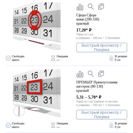
Сфера Сфера
мини (290-330)
красный
17,20* ₽
*цена за 1 шт
в упаковке – 100 шт + 1 бесплатно
Быстрый просмотр /
Покупка
Свободно 
Ожидаем 
В резерве
много
—
0 уп
ПРЕМЬЕР Прямоугольник
ангстрем (80-130)
красный
5,31 – 5,70* ₽
*цена за 1 шт (зависит от кол-ва)
в упаковке – 100 шт + 1 бесплатно
Быстрый просмотр /
Покупка
Свободно 
Ожидаем 
В резерве
много
—
0 уп