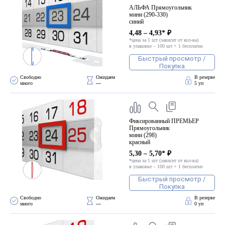
АЛЬФА Прямоугольник
мини (290-330)
синий
4,48 – 4,93* ₽
*цена за 1 шт (зависит от кол-ва)
в упаковке – 100 шт + 1 бесплатно
Быстрый просмотр /
Покупка
Свободно 
Ожидаем 
В резерве
много
—
5 уп
Фиксированный ПРЕМЬЕР
Прямоугольник
мини (298)
красный
5,30 – 5,70* ₽
*цена за 1 шт (зависит от кол-ва)
в упаковке – 100 шт + 1 бесплатно
Быстрый просмотр /
Покупка
Свободно 
Ожидаем 
В резерве
много
—
0 уп