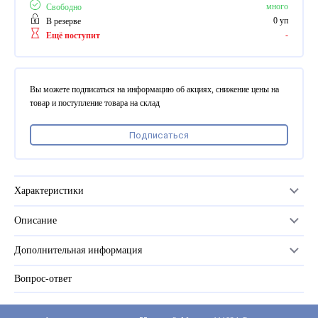
ПВХ
много
Свободно
Феррошит
0 уп
В резерве
-
Ещё поступит
КУРСОРЫ НА ЗАКАЗ
По макету заказчика, в
том числе с УФ печатью
Вы можете подписаться на информацию об акциях, снижение цены на
Дополнительная информация
товар и поступление товара на склад
Каталог "Комплектующие
Подписаться
для календарей, расходные
материалы для печати,
переплета, отделки"
Частые вопросы
Характеристики
Описание
Количество в упаковке
1 тыс. шт
Дополнительная информация
Размер
4 мм
Вопрос-ответ
Прайс-лист
Цвет
серебро
Каталог
Производитель