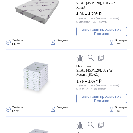
SRA3 (450*320), 150 г/м²
Китай
4,06 – 4,20* ₽
*цена за 1 лист (зависит от кол-ва)
в упаковке – 250 листов
Быстрый просмотр /
Покупка
Свободно 
Ожидаем 
В резерве
142 уп
—
0 уп
Офсетная
SRA3 (450*320), 80 г/м²
Россия (БОКС)
1,76 – 1,87* ₽
*цена за 1 лист (зависит от кол-ва)
в БОКСе – 4000 листов
Быстрый просмотр /
Покупка
Свободно 
Ожидаем 
В резерве
12 бк
—
0 бк