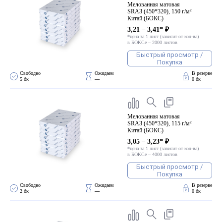
Мелованная матовая
SRA3 (450*320), 150 г/м²
Китай (БОКС)
3,21 – 3,41* ₽
*цена за 1 лист (зависит от кол-ва)
в БОКСе – 2000 листов
Быстрый просмотр /
Покупка
Свободно 
Ожидаем 
В резерве
5 бк
—
0 бк
Мелованная матовая
SRA3 (450*320), 115 г/м²
Китай (БОКС)
3,05 – 3,23* ₽
*цена за 1 лист (зависит от кол-ва)
в БОКСе – 4000 листов
Быстрый просмотр /
Покупка
Свободно 
Ожидаем 
В резерве
2 бк
—
0 бк