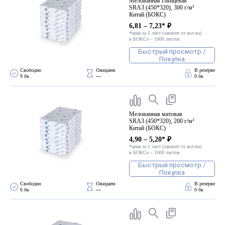
Мелованная глянцевая
SRA3 (450*320), 300 г/м²
Китай (БОКС)
6,81 – 7,23* ₽
*цена за 1 лист (зависит от кол-ва)
в БОКСе – 1000 листов
Быстрый просмотр /
Покупка
Свободно 
Ожидаем 
В резерве
9 бк
—
0 бк
Мелованная матовая
SRA3 (450*320), 200 г/м²
Китай (БОКС)
4,90 – 5,20* ₽
*цена за 1 лист (зависит от кол-ва)
в БОКСе – 1000 листов
Быстрый просмотр /
Покупка
Свободно 
Ожидаем 
В резерве
6 бк
—
0 бк