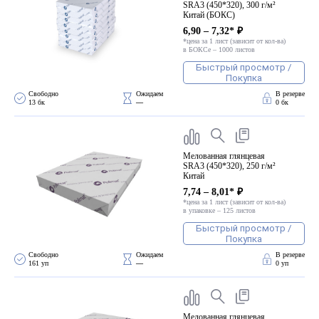
SRA3 (450*320), 300 г/м²
Китай (БОКС)
6,90 – 7,32* ₽
*цена за 1 лист (зависит от кол-ва)
в БОКСе – 1000 листов
Быстрый просмотр /
Покупка
Свободно 
Ожидаем 
В резерве
13 бк
—
0 бк
Мелованная глянцевая
SRA3 (450*320), 250 г/м²
Китай
7,74 – 8,01* ₽
*цена за 1 лист (зависит от кол-ва)
в упаковке – 125 листов
Быстрый просмотр /
Покупка
Свободно 
Ожидаем 
В резерве
161 уп
—
0 уп
Мелованная глянцевая