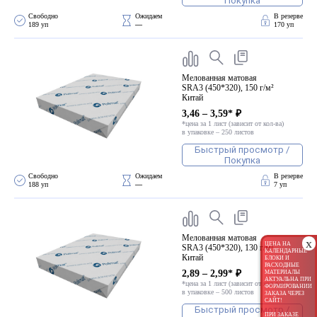
Покупка
Свободно 
Ожидаем 
В резерве
189 уп
—
170 уп
Мелованная матовая
SRA3 (450*320), 150 г/м²
Китай
3,46 – 3,59* ₽
*цена за 1 лист (зависит от кол-ва)
в упаковке – 250 листов
Быстрый просмотр /
Покупка
Свободно 
Ожидаем 
В резерве
188 уп
—
7 уп
Мелованная матовая
x
ЦЕНА НА
SRA3 (450*320), 130 г/м²
КАЛЕНДАРНЫЕ
Китай
БЛОКИ И
РАСХОДНЫЕ
2,89 – 2,99* ₽
МАТЕРИАЛЫ
АКТУАЛЬНА ПРИ
*цена за 1 лист (зависит от кол-ва)
ФОРМИРОВАНИИ
в упаковке – 500 листов
ЗАКАЗА ЧЕРЕЗ
САЙТ!
Быстрый просмотр /
ПРИ ЗАКАЗЕ