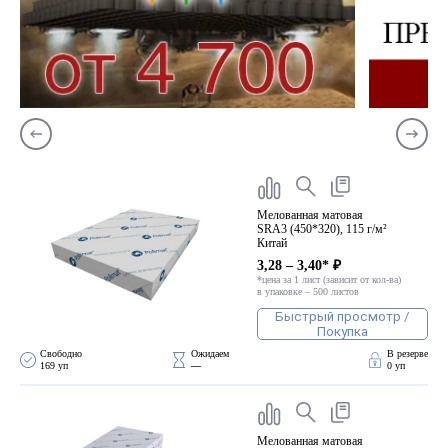
Мелованная матовая
SRA3 (450*320), 115 г/м²
Китай
3,28 – 3,40* ₽
*цена за 1 лист (зависит от кол-ва)
в упаковке – 500 листов
Быстрый просмотр /
Покупка
Свободно 
Ожидаем 
В резерве
169 уп
—
0 уп
Мелованная матовая