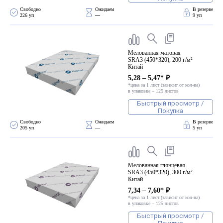
ПВХ
Свободно 
Ожидаем 
В резерве
Феррошит
226 уп
—
9 уп
КУРСОРЫ НА ЗАКАЗ
По макету заказчика, в
Мелованная матовая
том числе с УФ печатью
SRA3 (450*320), 200 г/м²
Китай
Дополнительная информация
5,28 – 5,47* ₽
*цена за 1 лист (зависит от кол-ва)
Каталог "Комплектующие
в упаковке – 125 листов
для календарей, расходные
Быстрый просмотр /
материалы для печати,
Покупка
переплета, отделки"
Свободно 
Ожидаем 
В резерве
205 уп
—
5 уп
Частые вопросы
Мелованная глянцевая
SRA3 (450*320), 300 г/м²
Китай
7,34 – 7,60* ₽
*цена за 1 лист (зависит от кол-ва)
в упаковке – 125 листов
Быстрый просмотр /