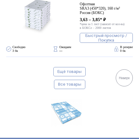
Офсетная
SRA3 (450*320), 160 г/м²
Россия (БОКС)
3,63 – 3,85* ₽
*цена за 1 лист (зависит от кол-ва)
в БОКСе – 2000 листов
Быстрый просмотр /
Покупка
Свободно 
Ожидаем 
В резерве
3 бк
—
0 бк
Ещё товары
Наверх
Все товары