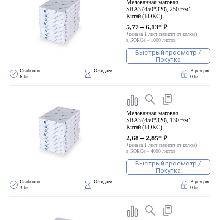
Мелованная матовая
SRA3 (450*320), 250 г/м²
Китай (БОКС)
5,77 – 6,13* ₽
*цена за 1 лист (зависит от кол-ва)
в БОКСе – 1000 листов
Быстрый просмотр /
Покупка
Свободно 
Ожидаем 
В резерве
6 бк
—
0 бк
Мелованная матовая
SRA3 (450*320), 130 г/м²
Китай (БОКС)
2,68 – 2,85* ₽
*цена за 1 лист (зависит от кол-ва)
в БОКСе – 4000 листов
Быстрый просмотр /
Покупка
Свободно 
Ожидаем 
В резерве
3 бк
—
0 бк