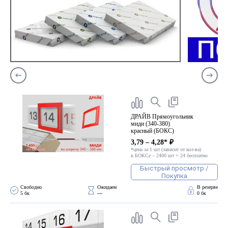
ДРАЙВ Прямоугольник
миди (340-380)
красный (БОКС)
3,79 – 4,28* ₽
*цена за 1 шт (зависит от кол-ва)
в БОКСе – 2400 шт + 24 бесплатно
Быстрый просмотр /
Покупка
Свободно 
Ожидаем 
В резерве
5 бк
—
0 бк