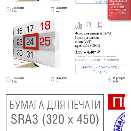
Покупка
ПРЕДЛОЖЕНИЯ
ДЕЙСТВУЮТ
ТОЛЬКО ПРИ
Свободно 
Ожидаем 
В резерве
ОФОРМЛЕНИИ
7 бк
—
0 бк
ЗАКАЗА ЧЕРЕЗ
САЙТ!
Фиксированный АЛЬФА
Прямоугольник
мини (298)
красный (БОКС)
3,99 – 4,40* ₽
*цена за 1 шт (зависит от кол-ва)
в БОКСе – 2400 шт + 24 бесплатно
Быстрый просмотр /
Покупка
Свободно 
Ожидаем 
В резерве
2 бк
—
0 бк