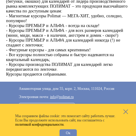
(бегунки, окошки) для календарей от лидера производственного
рынка комплектующих ПОЛИМАТ – это продукция высочайшего
качества по доступным ценам:
- Магнитные курсоры Polimat — МЕГА-ХИТ, удобно, солидно,
популярно!
- Курсоры ПРЕМЬЕР и АЛЬФА - всегда на складе!
- Курсоры ПРЕМЬЕР и АЛЬФА - для всех размеров календарей
(мини, миди, макси - в наличии, ангстрем и домик - скоро!)
- Курсоры ПРЕМЬЕР и АЛЬФА для календарей никогда (!) не
спадают с ленточки;
- Фигурные курсоры - для самых креативных!
- Все курсоры полностью собраны и быстро надеваются на
квартальный календарь;
- Курсоры производства ПОЛИМАТ для календарей легко
передвигаются по ленточке.
Курсоры продаются собранными.
Авиамоторная улица, дом 55, корп. 2, Москва, 111024, Россия
Электронная почта:
info@polimat.ru
+7 (495) 287-33-77
Мы cохраняем файлы cookie: это помогает сайту работать лучше.
2020–2026 © Компания «Полимат»: ООО «Все для
Если Вы продолжите использовать сайт, вы соглашаетесь с
политикой конфиденциальности.
календарей», ИНН 7718300356
Ок
Разработка сайта —
VoxWeb