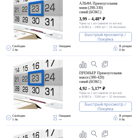
АЛЬФА Прямоугольник
мини (290-330)
синий (БОКС)
3,99 – 4,48* ₽
*цена за 1 шт (зависит от кол-ва)
в БОКСе – 2400 шт + 24 бесплатно
Быстрый просмотр /
Покупка
Свободно 
Ожидаем 
В резерве
5 бк
—
0 бк
ПРЕМЬЕР Прямоугольник
макси (380-420)
синий (БОКС)
4,92 – 5,17* ₽
*цена за 1 шт (зависит от кол-ва)
в БОКСе – 3200 шт + 32 бесплатно
Быстрый просмотр /
Покупка
Свободно 
Ожидаем 
В резерве
1 бк
—
0 бк