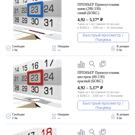
ПРЕМЬЕР Прямоугольник
мини (290-330)
синий (БОКС)
4,92 – 5,17* ₽
*цена за 1 шт (зависит от кол-ва)
в БОКСе – 3200 шт + 32 бесплатно
Быстрый просмотр /
Покупка
Свободно 
Ожидаем 
В резерве
2 бк
—
0 бк
ПРЕМЬЕР Прямоугольник
ангстрем (80-130)
красный (БОКС)
4,92 – 5,17* ₽
*цена за 1 шт (зависит от кол-ва)
в БОКСе – 3200 шт + 32 бесплатно
Быстрый просмотр /
Покупка
Свободно 
Ожидаем 
В резерве
2 бк
—
0 бк