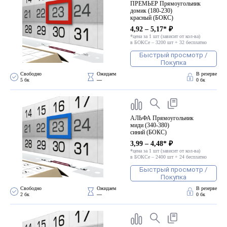
ПРЕМЬЕР Прямоугольник
домик (180-230)
красный (БОКС)
4,92 – 5,17* ₽
*цена за 1 шт (зависит от кол-ва)
в БОКСе – 3200 шт + 32 бесплатно
Быстрый просмотр /
Покупка
Свободно 
Ожидаем 
В резерве
5 бк
—
0 бк
АЛЬФА Прямоугольник
миди (340-380)
синий (БОКС)
3,99 – 4,48* ₽
*цена за 1 шт (зависит от кол-ва)
в БОКСе – 2400 шт + 24 бесплатно
Быстрый просмотр /
Покупка
Свободно 
Ожидаем 
В резерве
2 бк
—
0 бк