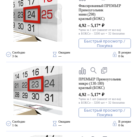
Фиксированный ПРЕМЬЕР
Прямоугольник
мини (298)
красный (БОКС)
4,92 – 5,17* ₽
*цена за 1 шт (зависит от кол-ва)
в БОКСе – 3200 шт + 32 бесплатно
Быстрый просмотр /
Покупка
Свободно 
Ожидаем 
В резерве
3 бк
—
0 бк
ПРЕМЬЕР Прямоугольник
микро (130-180)
красный (БОКС)
4,92 – 5,17* ₽
*цена за 1 шт (зависит от кол-ва)
в БОКСе – 3200 шт + 32 бесплатно
Быстрый просмотр /
Покупка
Свободно 
Ожидаем 
В резерве
1 бк
—
0 бк