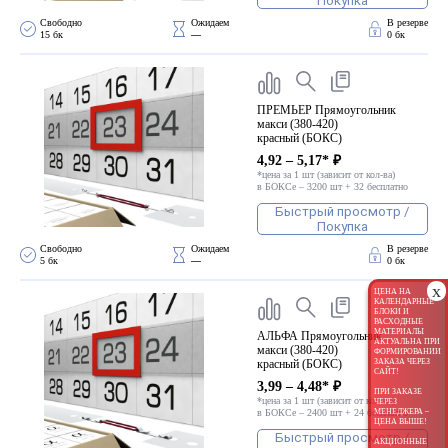
Покупка
Свободно 
Ожидаем 
В резерве
15 бк
—
0 бк
ПРЕМЬЕР Прямоугольник
макси (380-420)
красный (БОКС)
4,92 – 5,17* ₽
*цена за 1 шт (зависит от кол-ва)
в БОКСе – 3200 шт + 32 бесплатно
Быстрый просмотр /
Покупка
Свободно 
Ожидаем 
В резерве
5 бк
—
0 бк
x
ЦЕНА НА
КАЛЕНДАРНЫЕ
БЛОКИ И
РАСХОДНЫЕ
МАТЕРИАЛЫ
АЛЬФА Прямоугольник
АКТУАЛЬНА ПРИ
макси (380-420)
ФОРМИРОВАНИИ
красный (БОКС)
ЗАКАЗА ЧЕРЕЗ
САЙТ!
3,99 – 4,48* ₽
ПРИ ЗАКАЗЕ
*цена за 1 шт (зависит от кол-ва)
ЧЕРЕЗ
в БОКСе – 2400 шт + 24 бесплатно
МЕНЕДЖЕРА –
ЦЕНА ВЫШЕ!
Быстрый просмотр /
АКЦИОННЫЕ