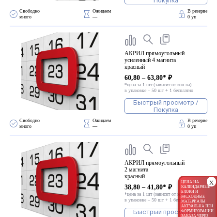
Покупка
Свободно 
Ожидаем 
В резерве
много
—
0 уп
АКРИЛ прямоугольный
усиленный 4 магнита
красный
60,80 – 63,80* ₽
*цена за 1 шт (зависит от кол-ва)
в упаковке – 50 шт + 1 бесплатно
Быстрый просмотр /
Покупка
Свободно 
Ожидаем 
В резерве
много
—
0 уп
АКРИЛ прямоугольный
2 магнита
красный
x
ЦЕНА НА
38,80 – 41,80* ₽
КАЛЕНДАРНЫЕ
БЛОКИ И
*цена за 1 шт (зависит от кол-ва)
РАСХОДНЫЕ
в упаковке – 50 шт + 1 бесплатно
МАТЕРИАЛЫ
АКТУАЛЬНА ПРИ
Быстрый просмотр /
ФОРМИРОВАНИИ
ЗАКАЗА ЧЕРЕЗ