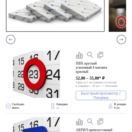
ПВХ круглый
усиленный 4 магнита
красный
52,80 – 55,80* ₽
*цена за 1 шт (зависит от кол-ва)
в упаковке – 50 шт + 1 бесплатно
Быстрый просмотр /
Покупка
Свободно 
Ожидаем 
В резерве
много
—
0 уп
АКРИЛ прямоугольный