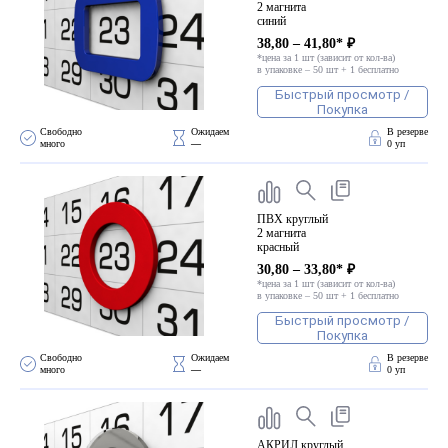
2 магнита
синий
38,80 – 41,80* ₽
*цена за 1 шт (зависит от кол-ва)
в упаковке – 50 шт + 1 бесплатно
Быстрый просмотр /
Покупка
Свободно 
Ожидаем 
В резерве
много
—
0 уп
ПВХ круглый
2 магнита
красный
30,80 – 33,80* ₽
*цена за 1 шт (зависит от кол-ва)
в упаковке – 50 шт + 1 бесплатно
Быстрый просмотр /
Покупка
Свободно 
Ожидаем 
В резерве
много
—
0 уп
АКРИЛ круглый