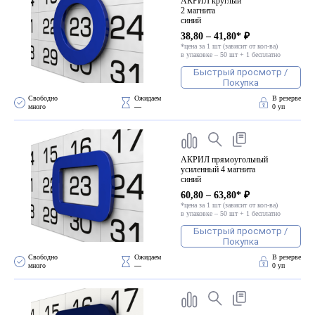
АКРИЛ круглый
2 магнита
синий
38,80 – 41,80* ₽
*цена за 1 шт (зависит от кол-ва)
в упаковке – 50 шт + 1 бесплатно
Быстрый просмотр /
Покупка
Свободно 
Ожидаем 
В резерве
много
—
0 уп
АКРИЛ прямоугольный
усиленный 4 магнита
синий
60,80 – 63,80* ₽
*цена за 1 шт (зависит от кол-ва)
в упаковке – 50 шт + 1 бесплатно
Быстрый просмотр /
Покупка
Свободно 
Ожидаем 
В резерве
много
—
0 уп