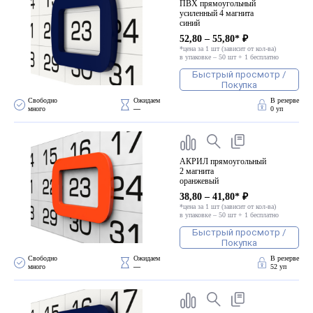
ПВХ прямоугольный
усиленный 4 магнита
синий
52,80 – 55,80* ₽
*цена за 1 шт (зависит от кол-ва)
в упаковке – 50 шт + 1 бесплатно
Быстрый просмотр /
Покупка
Свободно 
Ожидаем 
В резерве
много
—
0 уп
АКРИЛ прямоугольный
2 магнита
оранжевый
38,80 – 41,80* ₽
*цена за 1 шт (зависит от кол-ва)
в упаковке – 50 шт + 1 бесплатно
Быстрый просмотр /
Покупка
Свободно 
Ожидаем 
В резерве
много
—
52 уп