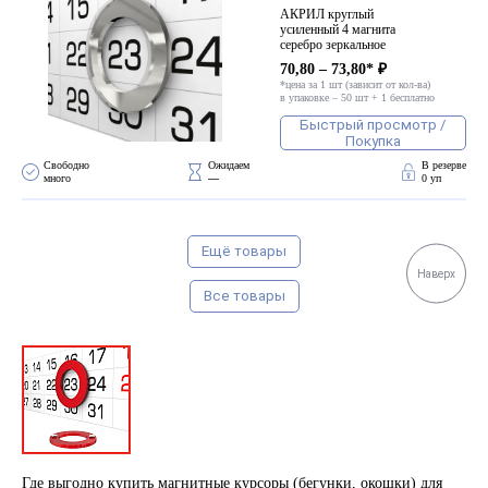
АКРИЛ круглый
усиленный 4 магнита
серебро зеркальное
70,80 – 73,80* ₽
*цена за 1 шт (зависит от кол-ва)
в упаковке – 50 шт + 1 бесплатно
Быстрый просмотр /
Покупка
Свободно 
Ожидаем 
В резерве
много
—
0 уп
Ещё товары
Наверх
Все товары
Где выгодно купить магнитные курсоры (бегунки, окошки) для