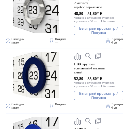
2 магнита
серебро зеркальное
48,80 – 51,80* ₽
*цена за 1 шт (зависит от кол-ва)
в упаковке – 50 шт + 1 бесплатно
Быстрый просмотр /
Покупка
Свободно 
Ожидаем 
В резерве
много
—
0 уп
ПВХ круглый
усиленный 4 магнита
синий
52,80 – 55,80* ₽
*цена за 1 шт (зависит от кол-ва)
в упаковке – 50 шт + 1 бесплатно
Быстрый просмотр /
Покупка
Свободно 
Ожидаем 
В резерве
много
—
0 уп