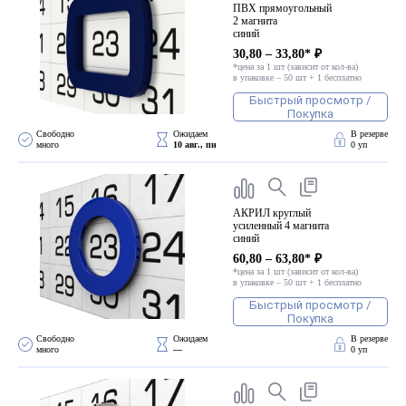
ПВХ прямоугольный
2 магнита
синий
30,80 – 33,80* ₽
*цена за 1 шт (зависит от кол-ва)
в упаковке – 50 шт + 1 бесплатно
Быстрый просмотр /
Покупка
Свободно 
Ожидаем 
В резерве
много
10 авг., пн
0 уп
АКРИЛ круглый
усиленный 4 магнита
синий
60,80 – 63,80* ₽
*цена за 1 шт (зависит от кол-ва)
в упаковке – 50 шт + 1 бесплатно
Быстрый просмотр /
Покупка
Свободно 
Ожидаем 
В резерве
много
—
0 уп