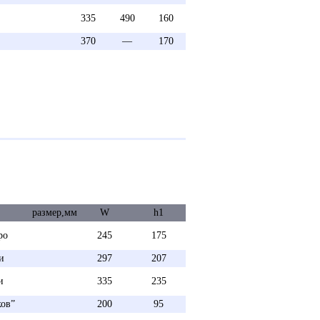
335
490
160
370
—
170
размер,мм
W
h1
ро
245
175
и
297
207
и
335
235
ков”
200
95