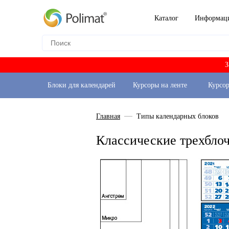
Каталог
Информац
З
Блоки для календарей
Курсоры на ленте
Курсо
Главная
Типы календарных блоков
Классические трехбло