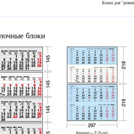
Блоки для “доми
лочные блоки