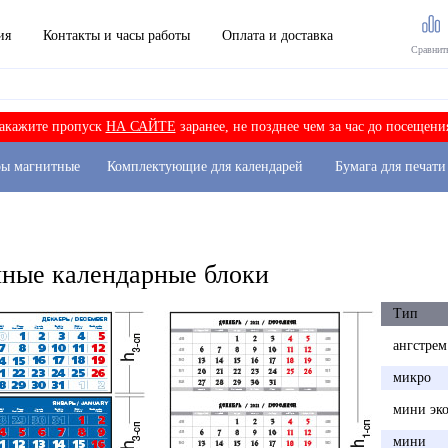
ия
Контакты и часы работы
Оплата и доставка
Сравнит
акажите пропуск
НА САЙТЕ
заранее, не позднее чем за час до посещени
ры магнитные
Комплектующие для календарей
Бумага для печати
чные календарные блоки
Тип
ангстрем
микро
мини эк
мини