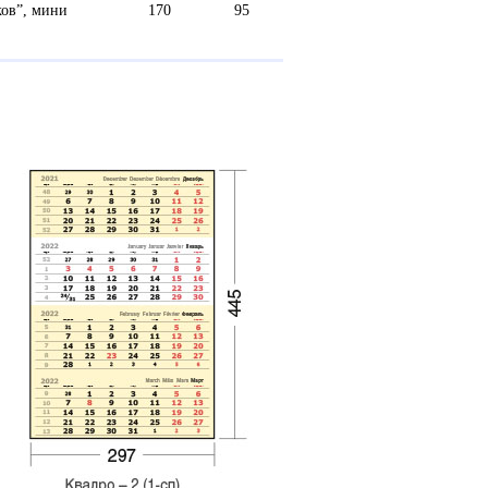
ков”, мини
170
95