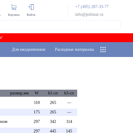
+7 (495) 287-33-77
info@polimat.ru
ь
Корзина
Войти
я!
Для ежедневников
Расходные материалы
размер,мм
W
h1-сп
h3-сп
110
265
—
175
265
—
оном
297
342
114
297
445
145