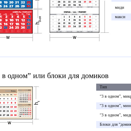
миди
макси
 в одном” или блоки для домиков
Тип
“3 в одном”, мик
“3 в одном”, мин
“3 в одном”, мид
Блоки для “доми