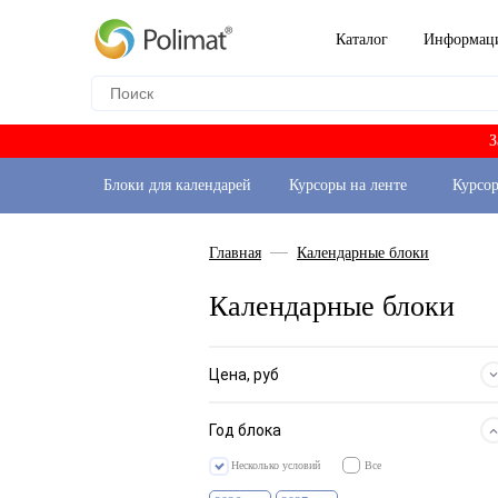
Каталог
Информац
З
Блоки для календарей
Курсоры на ленте
Курсо
Главная
Календарные блоки
Календарные блоки
Цена, руб
ЕВРОПА-80 арктик
72
ЕВРОПА арктик
52
Год блока
ЕВРОПА-100 арктик
12
ЕВРОПА s-металлик
35
Несколько условий
Все
ЕВРОПА-100 s-металлик
12