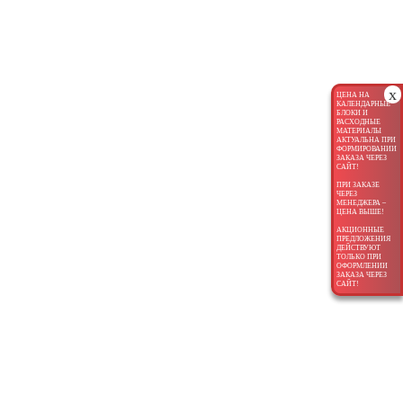
x
ЦЕНА НА
КАЛЕНДАРНЫЕ
БЛОКИ И
РАСХОДНЫЕ
МАТЕРИАЛЫ
АКТУАЛЬНА ПРИ
ФОРМИРОВАНИИ
ЗАКАЗА ЧЕРЕЗ
САЙТ!
ПРИ ЗАКАЗЕ
ЧЕРЕЗ
МЕНЕДЖЕРА –
ЦЕНА ВЫШЕ!
АКЦИОННЫЕ
ПРЕДЛОЖЕНИЯ
ДЕЙСТВУЮТ
ТОЛЬКО ПРИ
ОФОРМЛЕНИИ
ЗАКАЗА ЧЕРЕЗ
САЙТ!