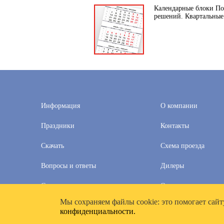
Календарные блоки Пол
решений. Квартальные
Информация
О компании
Праздники
Контакты
Скачать
Схема проезда
Вопросы и ответы
Дилеры
Скидки
Оплата и доставка
Мы cохраняем файлы cookie: это помогает сайт
2020–2026 © Компания «Полимат»: ООО «Все для календа
конфиденциальности.