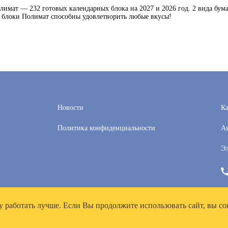
имат — 232 готовых календарных блока на 2027 и 2026 год. 2 вида бума
 блоки Полимат способны удовлетворить любые вкусы!
Новости
Ка
Политика конфиденциальности
Ав
Эл
у работать лучше. Если Вы продолжите использовать сайт, вы со
рей», ИНН 7718300356