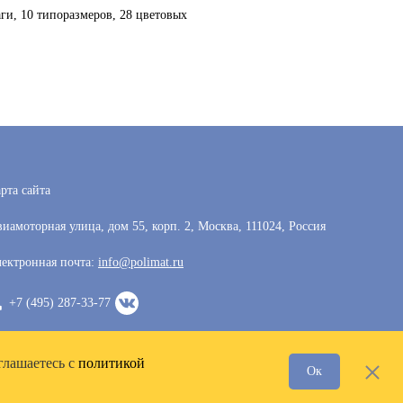
ги, 10 типоразмеров, 28 цветовых
рта сайта
иамоторная улица, дом 55, корп. 2, Москва, 111024, Россия
ектронная почта:
info@polimat.ru
+7 (495) 287-33-77
глашаетесь с
политикой
Ок
Разработка сайта —
VoxWeb