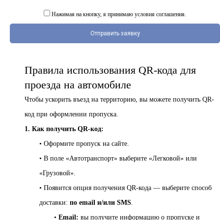
ПВХ
Феррошит
Нажимая на кнопку, я принимаю условия соглашения.
КУРСОРЫ НА ЗАКАЗ
Отправить заявку
По макету заказчика, в
том числе с УФ печатью
Правила использования QR-кода для
Дополнительная информация
проезда на автомобиле
Каталог "Комплектующие
для календарей, расходные
Чтобы ускорить въезд на территорию, вы можете получить QR-
материалы для печати,
код при оформлении пропуска.
переплета, отделки"
1. Как получить QR-код:
Частые вопросы
• Оформите пропуск на сайте.
• В поле «Автотранспорт» выберите «Легковой» или
«Грузовой».
• Появится опция получения QR-кода — выберите способ
доставки:
по email и/или SMS
.
•
Email:
вы получите информацию о пропуске и