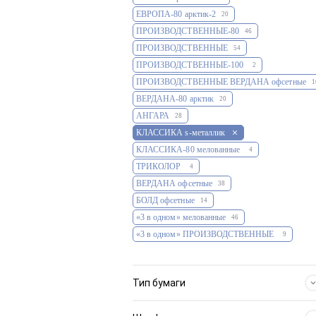
ЕВРОПА-80 арктик-2
20
ПРОИЗВОДСТВЕННЫЕ-80
46
ПРОИЗВОДСТВЕННЫЕ
54
ПРОИЗВОДСТВЕННЫЕ-100
2
ПРОИЗВОДСТВЕННЫЕ ВЕРДАНА офсетные
1
ВЕРДАНА-80 арктик
20
АНГАРА
28
КЛАССИКА s-металлик
КЛАССИКА-80 мелованные
4
ТРИКОЛОР
4
ВЕРДАНА офсетные
38
БОЛД офсетные
14
«3 в одном» мелованные
46
«3 в одном» ПРОИЗВОДСТВЕННЫЕ
9
мелованная 80 г/м2
258
мини 1-сп (1 х 297*445)
201
мелованная 90 г/м2
300
Тип бумаги
мини 3-сп (3 х 297*145)
201
мелованная 105 г/м2
26
мини 4-сп (4 х 297*145)
8
мелованная глянцевая 90 г/м2
4
90