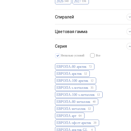
2026
2027
340
336
Спиралей
1
3
4
360
306
10
Основные цвета
Цветовая гамма
Другие
Серия
Несколько условий
Все
ЕВРОПА-80 арктик
72
ЕВРОПА арктик
52
ЕВРОПА-100 арктик
12
ЕВРОПА s-металлик
35
ЕВРОПА-100 s-металлик
12
ЕВРОПА-80 металлик
40
ЕВРОПА металлик
52
ЕВРОПА арт
64
ЕВРОПА офсет арктик
20
ЕВРОПА арктик GL
4