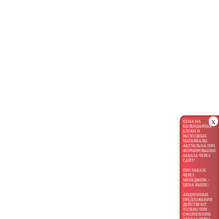
x
ЦЕНА НА
КАЛЕНДАРНЫЕ
БЛОКИ И
РАСХОДНЫЕ
МАТЕРИАЛЫ
АКТУАЛЬНА ПРИ
ФОРМИРОВАНИИ
ЗАКАЗА ЧЕРЕЗ
САЙТ!
ПРИ ЗАКАЗЕ
ЧЕРЕЗ
МЕНЕДЖЕРА –
ЦЕНА ВЫШЕ!
АКЦИОННЫЕ
ПРЕДЛОЖЕНИЯ
ДЕЙСТВУЮТ
ТОЛЬКО ПРИ
ОФОРМЛЕНИИ