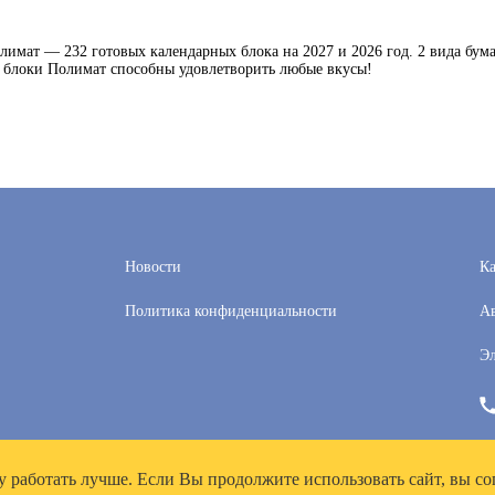
имат — 232 готовых календарных блока на 2027 и 2026 год. 2 вида бума
 блоки Полимат способны удовлетворить любые вкусы!
Новости
Ка
Политика конфиденциальности
Ав
Эл
у работать лучше. Если Вы продолжите использовать сайт, вы со
рей», ИНН 7718300356