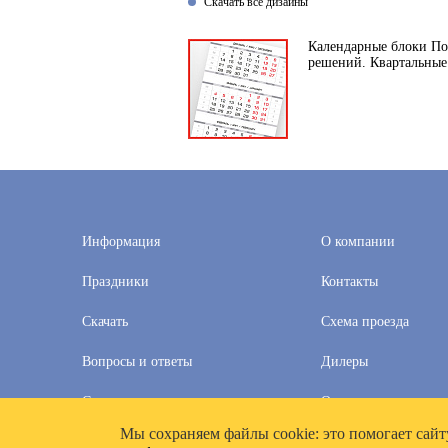
Скачать все дизайны
Календарные блоки Пол
решений. Квартальные
Информация
О компании
Праздники
Контакты
Скачать
Схема проезда
Вопросы и ответы
Дилеры
Скидки
Оплата и доставка
Мы cохраняем файлы cookie: это помогает сайт
2020–2026 © Компания «Полимат»: ООО «Все для календа