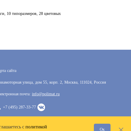
ги, 10 типоразмеров, 28 цветовых
рта сайта
иамоторная улица, дом 55, корп. 2, Москва, 111024, Россия
ектронная почта:
info@polimat.ru
+7 (495) 287-33-77
глашаетесь с
политикой
Ок
Разработка сайта —
VoxWeb