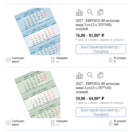
ПВХ
Феррошит
КУРСОРЫ НА ЗАКАЗ
2027 - ЕВРОПА-80 металлик
миди 3-сп (3 х 335*160)
По макету заказчика, в
голубой
том числе с УФ печатью
76,80 - 81,80* ₽
* цена за 1 компл., зависит от оборота
Дополнительная информация
Быстрый просмотр /
Покупка
Каталог "Комплектующие
для календарей, расходные
Свободно 
Ожидаем 
В резерве
много
—
0
материалы для печати,
переплета, отделки"
Частые вопросы
2027 - ЕВРОПА-80 металлик
мини 3-сп (3 х 297*145)
зеленый
59,80 - 64,80* ₽
* цена за 1 компл., зависит от оборота
Быстрый просмотр /
Покупка
Свободно 
Ожидаем 
В резерве
много
—
600