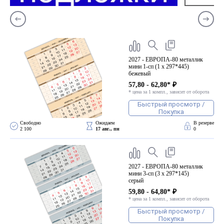
2027 - ЕВРОПА-80 металлик
мини 1-сп (1 х 297*445)
бежевый
57,80 - 62,80* ₽
* цена за 1 компл., зависит от оборота
Быстрый просмотр /
Покупка
Свободно 
Ожидаем 
В резерве
2 100
17 авг., пн
0
2027 - ЕВРОПА-80 металлик
мини 3-сп (3 х 297*145)
серый
59,80 - 64,80* ₽
* цена за 1 компл., зависит от оборота
Быстрый просмотр /
Покупка