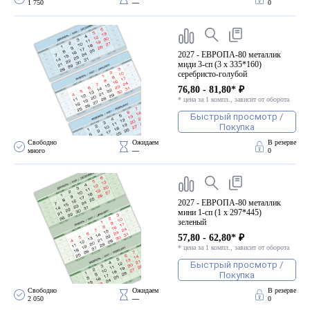
1 750
—
0
2027 - ЕВРОПА-80 металлик
миди 3-сп (3 х 335*160)
серебристо-голубой
76,80 - 81,80* ₽
* цена за 1 компл., зависит от оборота
Быстрый просмотр /
Покупка
Свободно 
Ожидаем 
В резерве
много
—
0
2027 - ЕВРОПА-80 металлик
мини 1-сп (1 х 297*445)
зеленый
57,80 - 62,80* ₽
* цена за 1 компл., зависит от оборота
Быстрый просмотр /
Покупка
Свободно 
Ожидаем 
В резерве
2 050
—
0