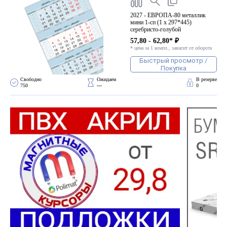
2027 - ЕВРОПА-80 металлик
мини 1-сп (1 х 297*445)
серебристо-голубой
57,80 - 62,80* ₽
* цена за 1 компл., зависит от оборота
Быстрый просмотр /
Покупка
Свободно 
Ожидаем 
В резерве
750
—
0