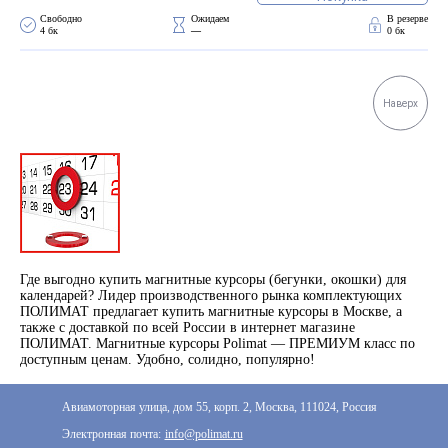
ПВХ
Свободно 
Ожидаем 
В резерве
Феррошит
4 бк
—
0 бк
КУРСОРЫ НА ЗАКАЗ
По макету заказчика, в
Наверх
том числе с УФ печатью
Дополнительная информация
Каталог "Комплектующие
для календарей, расходные
материалы для печати,
переплета, отделки"
Частые вопросы
Где выгодно купить магнитные курсоры (бегунки, окошки) для
календарей? Лидер производственного рынка комплектующих
ПОЛИМАТ предлагает купить магнитные курсоры в Москве, а
также с доставкой по всей России в интернет магазине
ПОЛИМАТ. Магнитные курсоры Polimat — ПРЕМИУМ класс по
доступным ценам. Удобно, солидно, популярно!
Авиамоторная улица, дом 55, корп. 2, Москва, 111024, Россия
Электронная почта:
info@polimat.ru