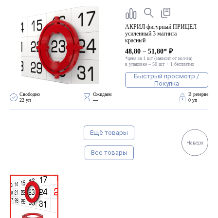
АКРИЛ фигурный ПРИЦЕЛ
усиленный 3 магнита
красный
48,80 – 51,80* ₽
*цена за 1 шт (зависит от кол-ва)
в упаковке – 50 шт + 1 бесплатно
Быстрый просмотр /
Покупка
Свободно 
Ожидаем 
В резерве
22 уп
—
0 уп
Ещё товары
Наверх
Все товары