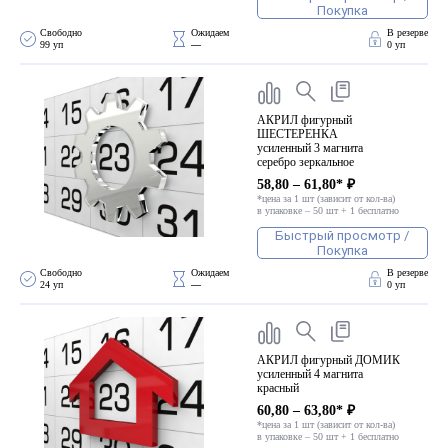
ПВХ
Покупка
Феррошит
Свободно 
Ожидаем 
В резерве
99 уп
—
0 уп
КУРСОРЫ НА ЗАКАЗ
По макету заказчика, в
том числе с УФ печатью
АКРИЛ фигурный
ШЕСТЕРЕНКА
Дополнительная информация
усиленный 3 магнита
серебро зеркальное
Каталог "Комплектующие
58,80 – 61,80* ₽
для календарей, расходные
*цена за 1 шт (зависит от кол-ва)
в упаковке – 50 шт + 1 бесплатно
материалы для печати,
Быстрый просмотр /
переплета, отделки"
Покупка
Частые вопросы
Свободно 
Ожидаем 
В резерве
24 уп
—
0 уп
АКРИЛ фигурный ДОМИК
усиленный 4 магнита
красный
60,80 – 63,80* ₽
*цена за 1 шт (зависит от кол-ва)
в упаковке – 50 шт + 1 бесплатно