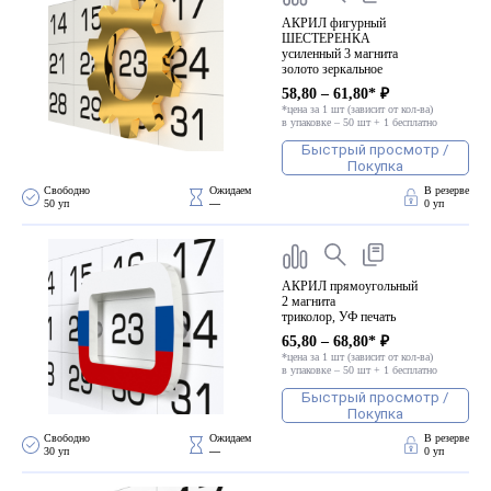
АКРИЛ фигурный
ШЕСТЕРЕНКА
усиленный 3 магнита
золото зеркальное
58,80 – 61,80* ₽
*цена за 1 шт (зависит от кол-ва)
в упаковке – 50 шт + 1 бесплатно
Быстрый просмотр /
Покупка
Свободно 
Ожидаем 
В резерве
50 уп
—
0 уп
АКРИЛ прямоугольный
2 магнита
триколор, УФ печать
65,80 – 68,80* ₽
*цена за 1 шт (зависит от кол-ва)
в упаковке – 50 шт + 1 бесплатно
Быстрый просмотр /
Покупка
Свободно 
Ожидаем 
В резерве
30 уп
—
0 уп