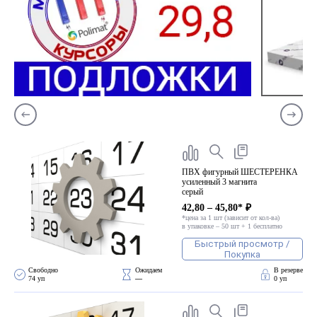
ПВХ фигурный ШЕСТЕРЕНКА
усиленный 3 магнита
серый
42,80 – 45,80* ₽
*цена за 1 шт (зависит от кол-ва)
в упаковке – 50 шт + 1 бесплатно
Быстрый просмотр /
Покупка
Свободно 
Ожидаем 
В резерве
74 уп
—
0 уп