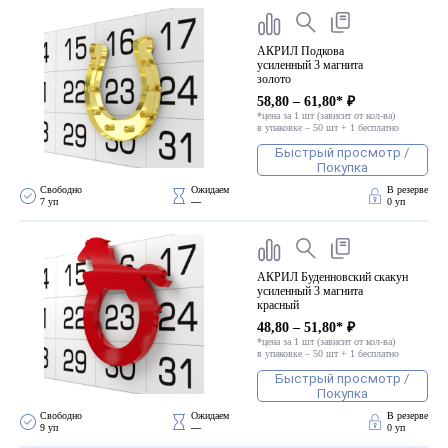
АКРИЛ Подкова
усиленный 3 магнита
золото
58,80 – 61,80* ₽
*цена за 1 шт (зависит от кол-ва)
в упаковке – 50 шт + 1 бесплатно
Быстрый просмотр /
Покупка
Свободно 
Ожидаем 
В резерве
7 уп
—
0 уп
АКРИЛ Буденновский скакун
усиленный 3 магнита
красный
48,80 – 51,80* ₽
*цена за 1 шт (зависит от кол-ва)
в упаковке – 50 шт + 1 бесплатно
Быстрый просмотр /
Покупка
Свободно 
Ожидаем 
В резерве
9 уп
—
0 уп