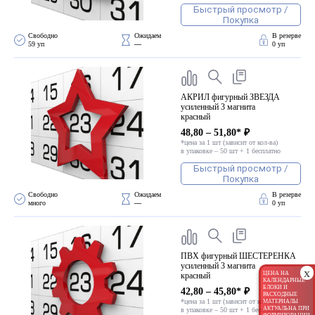
Быстрый просмотр /
Покупка
Свободно 
Ожидаем 
В резерве
59 уп
—
0 уп
АКРИЛ фигурный ЗВЕЗДА
усиленный 3 магнита
красный
48,80 – 51,80* ₽
*цена за 1 шт (зависит от кол-ва)
в упаковке – 50 шт + 1 бесплатно
Быстрый просмотр /
Покупка
Свободно 
Ожидаем 
В резерве
много
—
0 уп
ПВХ фигурный ШЕСТЕРЕНКА
усиленный 3 магнита
x
ЦЕНА НА
красный
КАЛЕНДАРНЫЕ
БЛОКИ И
42,80 – 45,80* ₽
РАСХОДНЫЕ
*цена за 1 шт (зависит от кол-ва)
МАТЕРИАЛЫ
АКТУАЛЬНА ПРИ
в упаковке – 50 шт + 1 бесплатно