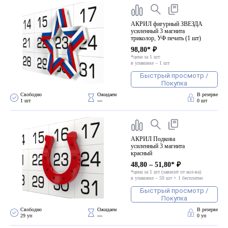
АКРИЛ фигурный ЗВЕЗДА
усиленный 3 магнита
триколор, УФ печать (1 шт)
98,80* ₽
*цена за 1 шт
в упаковке – 1 шт
Быстрый просмотр /
Покупка
Свободно 
Ожидаем 
В резерве
1 шт
—
0 шт
АКРИЛ Подкова
усиленный 3 магнита
красный
48,80 – 51,80* ₽
*цена за 1 шт (зависит от кол-ва)
в упаковке – 50 шт + 1 бесплатно
Быстрый просмотр /
Покупка
Свободно 
Ожидаем 
В резерве
29 уп
—
0 уп