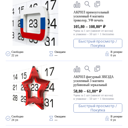
АКРИЛ прямоугольный
усиленный 4 магнита
триколор, УФ печать
105,80 – 108,80* ₽
*цена за 1 шт (зависит от кол-ва)
в упаковке – 50 шт + 1 бесплатно
Быстрый просмотр /
Покупка
Свободно 
Ожидаем 
В резерве
22 уп
—
0 уп
АКРИЛ фигурный ЗВЕЗДА
усиленный 3 магнита
рубиновый зеркальный
58,80 – 61,80* ₽
*цена за 1 шт (зависит от кол-ва)
в упаковке – 50 шт + 1 бесплатно
Быстрый просмотр /
Покупка
Свободно 
Ожидаем 
В резерве
24 уп
—
0 уп