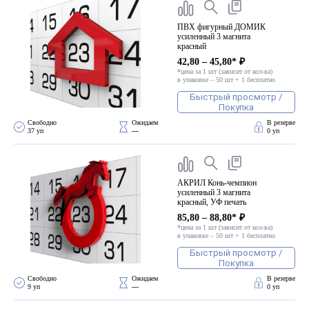
ПВХ фигурный ДОМИК
усиленный 3 магнита
красный
42,80 – 45,80* ₽
*цена за 1 шт (зависит от кол-ва)
в упаковке – 50 шт + 1 бесплатно
Быстрый просмотр /
Покупка
Свободно 
Ожидаем 
В резерве
37 уп
—
0 уп
АКРИЛ Конь-чемпион
усиленный 3 магнита
красный, УФ печать
85,80 – 88,80* ₽
*цена за 1 шт (зависит от кол-ва)
в упаковке – 50 шт + 1 бесплатно
Быстрый просмотр /
Покупка
Свободно 
Ожидаем 
В резерве
9 уп
—
0 уп