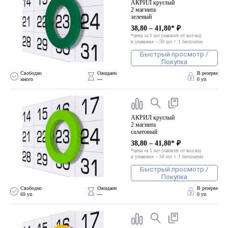
АКРИЛ круглый
2 магнита
зеленый
38,80 – 41,80* ₽
*цена за 1 шт (зависит от кол-ва)
в упаковке – 50 шт + 1 бесплатно
Быстрый просмотр /
Покупка
Свободно 
Ожидаем 
В резерве
много
—
0 уп
АКРИЛ круглый
2 магнита
салатовый
38,80 – 41,80* ₽
*цена за 1 шт (зависит от кол-ва)
в упаковке – 50 шт + 1 бесплатно
Быстрый просмотр /
Покупка
Свободно 
Ожидаем 
В резерве
69 уп
—
0 уп