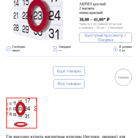
АКРИЛ круглый
2 магнита
темно-красный
38,80 – 41,80* ₽
*цена за 1 шт (зависит от кол-ва)
в упаковке – 50 шт + 1 бесплатно
Быстрый просмотр /
Покупка
Свободно 
Ожидаем 
В резерве
много
—
0 уп
Ещё товары
Наверх
Все товары
Где выгодно купить магнитные курсоры (бегунки, окошки) для