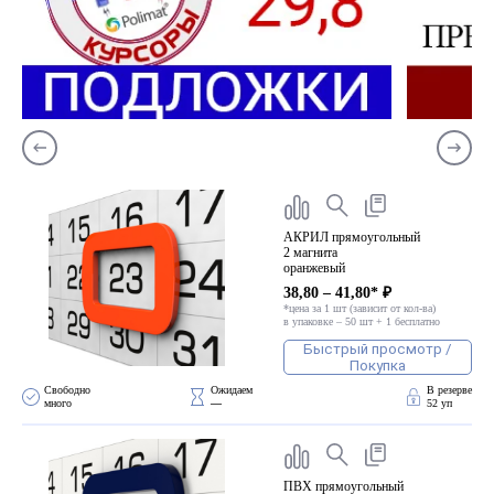
АКРИЛ прямоугольный
2 магнита
оранжевый
38,80 – 41,80* ₽
*цена за 1 шт (зависит от кол-ва)
в упаковке – 50 шт + 1 бесплатно
Быстрый просмотр /
Покупка
Свободно 
Ожидаем 
В резерве
много
—
52 уп
ПВХ прямоугольный