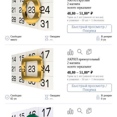
АКРИЛ круглый
2 магнита
золото зеркальное
48,80 – 51,80* ₽
*цена за 1 шт (зависит от кол-ва)
в упаковке – 50 шт + 1 бесплатно
Быстрый просмотр /
Покупка
Свободно 
Ожидаем 
В резерве
много
—
0 уп
АКРИЛ прямоугольный
2 магнита
золото зеркальное
48,80 – 51,80* ₽
*цена за 1 шт (зависит от кол-ва)
в упаковке – 50 шт + 1 бесплатно
Быстрый просмотр /
Покупка
Свободно 
Ожидаем 
В резерве
82 уп
—
0 уп