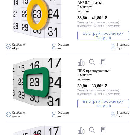
АКРИЛ круглый
2 магнита
желтый
38,80 – 41,80* ₽
*цена за 1 шт (зависит от кол-ва)
в упаковке – 50 шт + 1 бесплатно
Быстрый просмотр /
Покупка
Свободно 
Ожидаем 
В резерве
44 уп
—
0 уп
ПВХ прямоугольный
2 магнита
зеленый
30,80 – 33,80* ₽
*цена за 1 шт (зависит от кол-ва)
в упаковке – 50 шт + 1 бесплатно
Быстрый просмотр /
Покупка
Свободно 
Ожидаем 
В резерве
много
—
0 уп