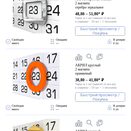
2 магнита
серебро зеркальное
48,80 – 51,80* ₽
*цена за 1 шт (зависит от кол-ва)
в упаковке – 50 шт + 1 бесплатно
Быстрый просмотр /
Покупка
Свободно 
Ожидаем 
В резерве
много
—
0 уп
АКРИЛ круглый
2 магнита
оранжевый
38,80 – 41,80* ₽
*цена за 1 шт (зависит от кол-ва)
в упаковке – 50 шт + 1 бесплатно
Быстрый просмотр /
Покупка
Свободно 
Ожидаем 
В резерве
много
—
4 уп