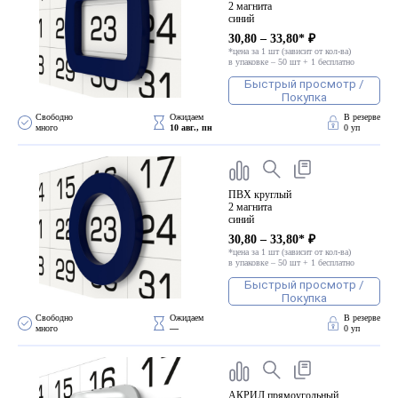
2 магнита
синий
30,80 – 33,80* ₽
*цена за 1 шт (зависит от кол-ва)
в упаковке – 50 шт + 1 бесплатно
Быстрый просмотр /
Покупка
Свободно 
Ожидаем 
В резерве
много
10 авг., пн
0 уп
ПВХ круглый
2 магнита
синий
30,80 – 33,80* ₽
*цена за 1 шт (зависит от кол-ва)
в упаковке – 50 шт + 1 бесплатно
Быстрый просмотр /
Покупка
Свободно 
Ожидаем 
В резерве
много
—
0 уп
АКРИЛ прямоугольный