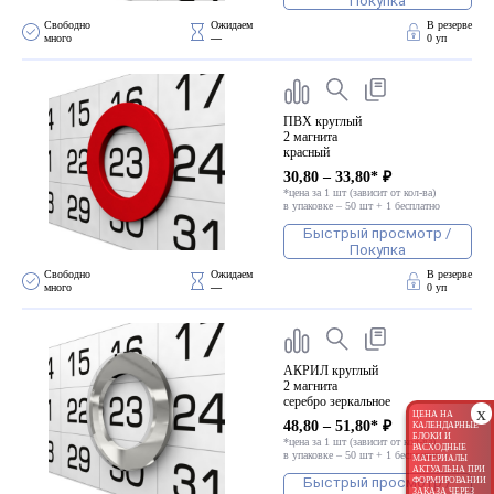
Покупка
Свободно 
Ожидаем 
В резерве
много
—
0 уп
ПВХ круглый
2 магнита
красный
30,80 – 33,80* ₽
*цена за 1 шт (зависит от кол-ва)
в упаковке – 50 шт + 1 бесплатно
Быстрый просмотр /
Покупка
Свободно 
Ожидаем 
В резерве
много
—
0 уп
АКРИЛ круглый
2 магнита
серебро зеркальное
x
ЦЕНА НА
48,80 – 51,80* ₽
КАЛЕНДАРНЫЕ
БЛОКИ И
*цена за 1 шт (зависит от кол-ва)
РАСХОДНЫЕ
в упаковке – 50 шт + 1 бесплатно
МАТЕРИАЛЫ
АКТУАЛЬНА ПРИ
Быстрый просмотр /
ФОРМИРОВАНИИ
ЗАКАЗА ЧЕРЕЗ