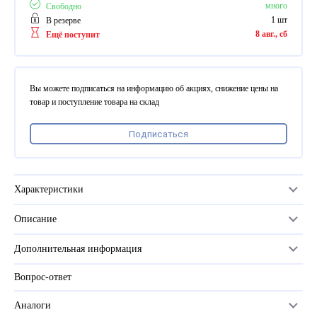
ПВХ
много
Свободно
Феррошит
1 шт
В резерве
8 авг., сб
Ещё поступит
КУРСОРЫ НА ЗАКАЗ
По макету заказчика, в
том числе с УФ печатью
Вы можете подписаться на информацию об акциях, снижение цены на
Дополнительная информация
товар и поступление товара на склад
Каталог "Комплектующие
Подписаться
для календарей, расходные
материалы для печати,
переплета, отделки"
Частые вопросы
Характеристики
Описание
Серия
PrintWire
Дополнительная информация
Размер
5/16 (7,9мм)
Вопрос-ответ
Прайс-лист
Цвет
белый
Каталог
Аналоги
Количество крючков (петель) пружины