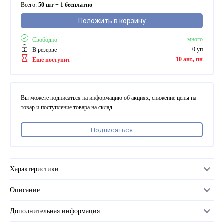
ПВХ
Всего:
50 шт + 1 бесплатно
Феррошит
Положить в корзину
КУРСОРЫ НА ЗАКАЗ
много
Свободно
По макету заказчика, в
0 уп
В резерве
10 авг., пн
том числе с УФ печатью
Ещё поступит
Дополнительная информация
Каталог "Комплектующие
Вы можете подписаться на информацию об акциях, снижение цены на
для календарей, расходные
товар и поступление товара на склад
материалы для печати,
переплета, отделки"
Подписаться
Частые вопросы
Характеристики
Описание
Материал
ПВХ
Дополнительная информация
Количество в упаковке
50 шт