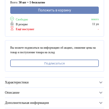
ПВХ
Всего:
50 шт + 1 бесплатно
Феррошит
Положить в корзину
КУРСОРЫ НА ЗАКАЗ
много
Свободно
По макету заказчика, в
11 уп
В резерве
-
том числе с УФ печатью
Ещё поступит
Дополнительная информация
Каталог "Комплектующие
Вы можете подписаться на информацию об акциях, снижение цены на
для календарей, расходные
товар и поступление товара на склад
материалы для печати,
переплета, отделки"
Подписаться
Частые вопросы
Характеристики
Описание
Материал
АКРИЛ
Дополнительная информация
Количество в упаковке
50 шт