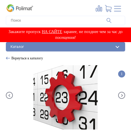
Ангстрем 80-130 мм
По серии (модели)
М-2
М-3
Мелованные 80 г/м2
По цвету
М-4
Европа-80 арктик
Красные
Европа-80 арктик-2
Синие
ПО ЦВЕТУ
Закажите пропуск
НА САЙТЕ
заранее, не позднее чем за час до
Европа-80 металлик
Пружины в бобинах
По серии (модели)
посещения!
Красный
Ангара
Пружина в бобине 3:1
Каталог
Премьер
Синий
Вердана-80 арктик
Пружина в бобине 2:1
Альфа
Серебро
Классика-80
Пружины в нарезке
Вернуться к каталогу
Блоки для календарей
Драйв, сфера
Золото
Производственные-80
Пружина в нарезке 3:1
Фигурные
Другие цвета
Мелованные 90 г/м2
Ригели
1
Фиксированные
ПОДЛОЖКИ
Курсоры на ленте
Европа металлик
150 мм
СТАЦИОНАРНЫЕ
Европа s-металлик
200 мм
На ленте
Рулонная плёнка для
ПО МАТЕРИАЛУ
Курсоры магнитные
Европа арктик
250 мм
ламинирования
По чертежу
Европа арт
Железо
290 мм
ВОРР
Рамки с печатью
Комплектующие для календарей
Классика s-металлик
Феррошит с клеевым
350 мм
РЕТ
Бумага для печати
Магнитные
слоем
Триколор
400 мм
Soft-touch
Мелованная матовая
Феррошит без клеевого
Производственные
Бумага для печати
500 мм
Стандартные
Бумага для печати
Мелованная глянцевая
слоя
Офсетные
Люверсы (пикколо)
Магнитные подложки
Все для ежедневников
Мелованная матовая