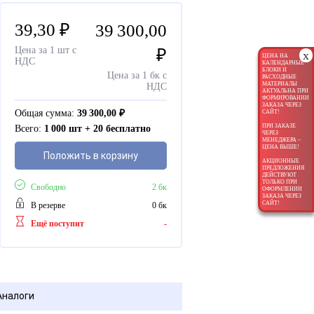
39,30
₽
39 300,00
Цена за 1 шт с
₽
x
ЦЕНА НА
НДС
КАЛЕНДАРНЫЕ
БЛОКИ И
Цена за 1 бк с
РАСХОДНЫЕ
МАТЕРИАЛЫ
НДС
АКТУАЛЬНА ПРИ
ФОРМИРОВАНИИ
ЗАКАЗА ЧЕРЕЗ
Общая сумма:
39 300,00
₽
САЙТ!
ПРИ ЗАКАЗЕ
Всего:
1 000 шт + 20 бесплатно
ЧЕРЕЗ
МЕНЕДЖЕРА –
ЦЕНА ВЫШЕ!
Положить в корзину
АКЦИОННЫЕ
ПРЕДЛОЖЕНИЯ
ДЕЙСТВУЮТ
ТОЛЬКО ПРИ
Свободно
2 бк
ОФОРМЛЕНИИ
ЗАКАЗА ЧЕРЕЗ
САЙТ!
В резерве
0 бк
Ещё поступит
-
Аналоги