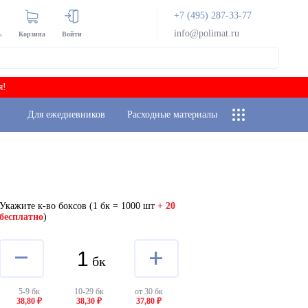
+7 (495) 287-33-77
info@polimat.ru
ь
Корзина
Войти
я!
Для ежедневников
Расходные материалы
Укажите к-во боксов
(1 бк = 1000 шт
+ 20
бесплатно
)
–
+
бк
5-9 бк
10-29 бк
от 30 бк
38,80 ₽
38,30 ₽
37,80 ₽