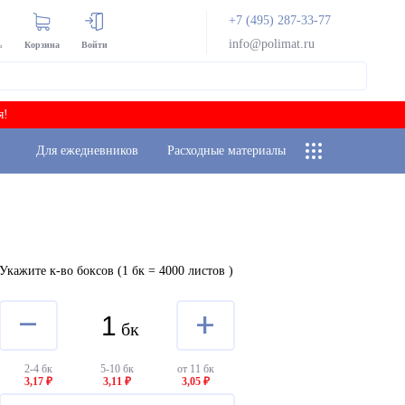
+7 (495) 287-33-77
info@polimat.ru
ь
Корзина
Войти
я!
Для ежедневников
Расходные материалы
Укажите к-во боксов
(1 бк = 4000 листов
)
–
+
бк
2-4 бк
5-10 бк
от 11 бк
3,17 ₽
3,11 ₽
3,05 ₽