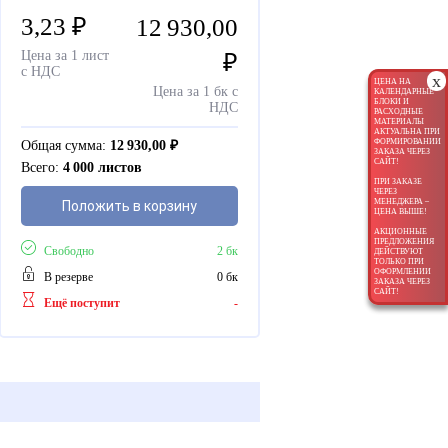
3,23
₽
12 930,00
Цена за 1 лист
₽
с НДС
x
ЦЕНА НА
Цена за 1 бк с
КАЛЕНДАРНЫЕ
БЛОКИ И
НДС
РАСХОДНЫЕ
МАТЕРИАЛЫ
АКТУАЛЬНА ПРИ
ФОРМИРОВАНИИ
Общая сумма:
12 930,00
₽
ЗАКАЗА ЧЕРЕЗ
САЙТ!
Всего:
4 000 листов
ПРИ ЗАКАЗЕ
ЧЕРЕЗ
МЕНЕДЖЕРА –
Положить в корзину
ЦЕНА ВЫШЕ!
АКЦИОННЫЕ
ПРЕДЛОЖЕНИЯ
Свободно
2 бк
ДЕЙСТВУЮТ
ТОЛЬКО ПРИ
ОФОРМЛЕНИИ
В резерве
0 бк
ЗАКАЗА ЧЕРЕЗ
САЙТ!
Ещё поступит
-