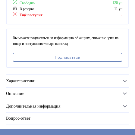
ПВХ
120 уп
Свободно
Феррошит
11 уп
В резерве
-
Ещё поступит
КУРСОРЫ НА ЗАКАЗ
По макету заказчика, в
том числе с УФ печатью
Вы можете подписаться на информацию об акциях, снижение цены на
Дополнительная информация
товар и поступление товара на склад
Каталог "Комплектующие
Подписаться
для календарей, расходные
материалы для печати,
переплета, отделки"
Частые вопросы
Характеристики
Описание
Плотность, г/м2
?
160
Дополнительная информация
Количество в упаковке
250 листов
Вопрос-ответ
Прайс-лист
Серия
Офсетная
Каталог
Тип бумаги