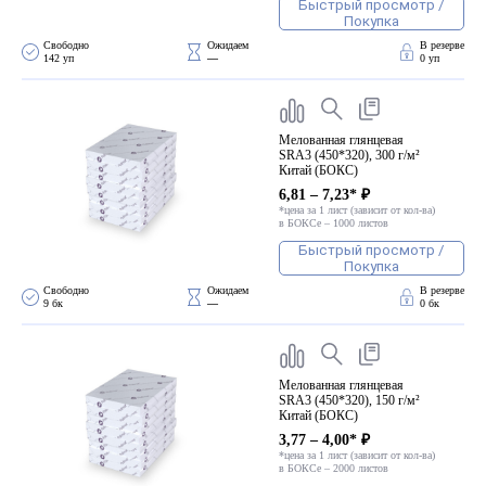
ПВХ
Быстрый просмотр /
Покупка
Феррошит
Свободно 
Ожидаем 
В резерве
142 уп
—
0 уп
КУРСОРЫ НА ЗАКАЗ
По макету заказчика, в
том числе с УФ печатью
Мелованная глянцевая
SRA3 (450*320), 300 г/м²
Дополнительная информация
Китай (БОКС)
Каталог "Комплектующие
6,81 – 7,23* ₽
*цена за 1 лист (зависит от кол-ва)
для календарей, расходные
в БОКСе – 1000 листов
материалы для печати,
Быстрый просмотр /
переплета, отделки"
Покупка
Частые вопросы
Свободно 
Ожидаем 
В резерве
9 бк
—
0 бк
Мелованная глянцевая
SRA3 (450*320), 150 г/м²
Китай (БОКС)
3,77 – 4,00* ₽
*цена за 1 лист (зависит от кол-ва)
в БОКСе – 2000 листов