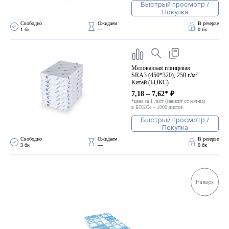
Быстрый просмотр /
Покупка
Свободно 
Ожидаем 
В резерве
1 бк
—
0 бк
Мелованная глянцевая
SRA3 (450*320), 250 г/м²
Китай (БОКС)
7,18 – 7,62* ₽
*цена за 1 лист (зависит от кол-ва)
в БОКСе – 1000 листов
Быстрый просмотр /
Покупка
Свободно 
Ожидаем 
В резерве
3 бк
—
0 бк
Наверх