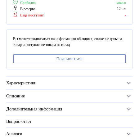
ПВХ
много
Свободно
Феррошит
12 шт
В резерве
-
Ещё поступит
КУРСОРЫ НА ЗАКАЗ
По макету заказчика, в
том числе с УФ печатью
Вы можете подписаться на информацию об акциях, снижение цены на
Дополнительная информация
товар и поступление товара на склад
Каталог "Комплектующие
Подписаться
для календарей, расходные
материалы для печати,
переплета, отделки"
Частые вопросы
Характеристики
Описание
Серия
MAXYS PLUS
Дополнительная информация
Размер
5/16 (7,9мм)
Вопрос-ответ
Прайс-лист
Цвет
белый
Каталог
Аналоги
Количество крючков (петель) пружины