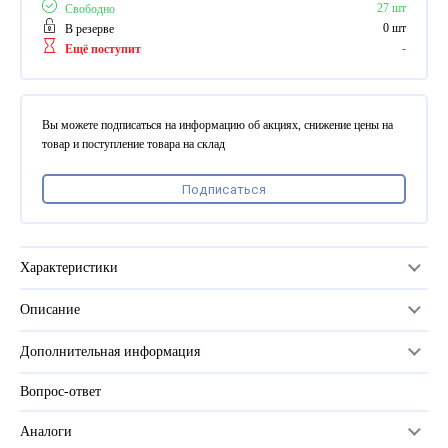
ПВХ
27 шт
Свободно
Феррошит
0 шт
В резерве
-
Ещё поступит
КУРСОРЫ НА ЗАКАЗ
По макету заказчика, в
том числе с УФ печатью
Вы можете подписаться на информацию об акциях, снижение цены на
Дополнительная информация
товар и поступление товара на склад
Каталог "Комплектующие
Подписаться
для календарей, расходные
материалы для печати,
переплета, отделки"
Частые вопросы
Характеристики
Описание
Серия
PrintWire
Дополнительная информация
Размер
1/4 (6,4мм)
Вопрос-ответ
Прайс-лист
Цвет
черный
Каталог
Аналоги
Количество крючков (петель) пружины