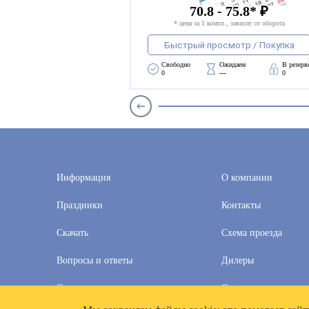
70.8 - 75.8* ₽
* цена за 1 компл., зависит от оборота
Быстрый просмотр / Покупка
Свободно 
Ожидаем 
В резерв
0
—
0
Информация
О компании
Праздники
Контакты
Скачать
Схема проезда
Вопросы и ответы
Дилеры
Скидки
Оплата и доставка