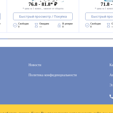
76.8 - 81.8* ₽
71.8 -
* цена за 1 компл., зависит от оборота
* цена за 1 компл
Быстрый просмотр / Покупка
Быстрый про
е
Свободно 
Ожидаем 
В резерве
Свободно 
О
0
—
0
0
Новости
Ка
Политика конфиденциальности
Ав
Эл