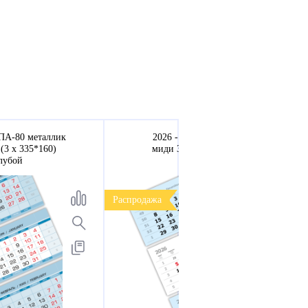
ПА-80 металлик
2026 - ВЕРДАНА офсет
(3 х 335*160)
миди 3-сп (3 х 335*160)
лубой
голубой
Распродажа