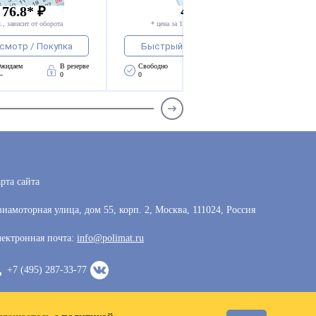
 76.8* ₽
49.99 * ₽
., зависит от оборота
* цена за 1 компл., зависит от оборота
смотр / Покупка
Быстрый просмотр / Покупка
жидаем 
В резерве
Свободно 
Ожидаем 
В резерве
—
0
0
—
0
рта сайта
иамоторная улица, дом 55, корп. 2, Москва, 111024, Россия
ектронная почта:
info@polimat.ru
+7 (495) 287-33-77