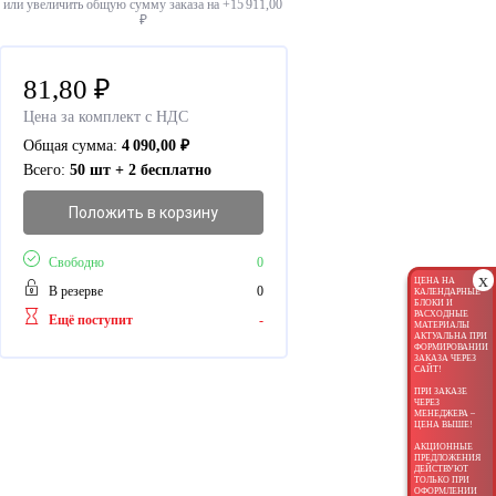
или увеличить общую сумму заказа на +
15 911,00
₽
81,80
₽
Цена за комплект с НДС
Общая сумма:
4 090,00
₽
Всего:
50 шт + 2 бесплатно
Положить в корзину
Свободно
0
x
ЦЕНА НА
В резерве
0
КАЛЕНДАРНЫЕ
БЛОКИ И
РАСХОДНЫЕ
Ещё поступит
-
МАТЕРИАЛЫ
АКТУАЛЬНА ПРИ
ФОРМИРОВАНИИ
ЗАКАЗА ЧЕРЕЗ
САЙТ!
ПРИ ЗАКАЗЕ
ЧЕРЕЗ
МЕНЕДЖЕРА –
ЦЕНА ВЫШЕ!
АКЦИОННЫЕ
ПРЕДЛОЖЕНИЯ
ДЕЙСТВУЮТ
ТОЛЬКО ПРИ
ОФОРМЛЕНИИ