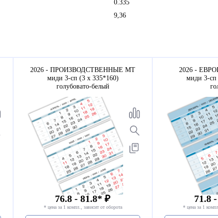
0.335
9,36
2026 - ПРОИЗВОДСТВЕННЫЕ МТ
2026 - ЕВРО
миди 3-сп (3 х 335*160)
миди 3-сп 
голубовато-белый
го
76.8 - 81.8* ₽
71.8 -
* цена за 1 компл., зависит от оборота
* цена за 1 компл