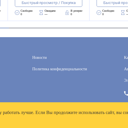
Быстрый просмотр / Покупка
Быстрый про
е
Свободно 
Ожидаем 
В резерве
Свободно 
О
0
—
0
0
Новости
Ка
Политика конфиденциальности
Ав
Эл
у работать лучше. Если Вы продолжите использовать сайт, вы со
рей», ИНН 7718300356