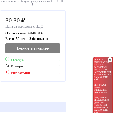
или увеличить общую сумму заказа на +
15 961,00
₽
80,80
₽
Цена за комплект с НДС
Общая сумма:
4 040,00
₽
Всего:
50 шт + 2 бесплатно
Положить в корзину
x
Свободно
0
ЦЕНА НА
КАЛЕНДАРНЫЕ
БЛОКИ И
В резерве
0
РАСХОДНЫЕ
МАТЕРИАЛЫ
Ещё поступит
-
АКТУАЛЬНА ПРИ
ФОРМИРОВАНИИ
ЗАКАЗА ЧЕРЕЗ
САЙТ!
ПРИ ЗАКАЗЕ
ЧЕРЕЗ
МЕНЕДЖЕРА –
ЦЕНА ВЫШЕ!
АКЦИОННЫЕ
ПРЕДЛОЖЕНИЯ
ДЕЙСТВУЮТ
ТОЛЬКО ПРИ
ОФОРМЛЕНИИ
ЗАКАЗА ЧЕРЕЗ
САЙТ!