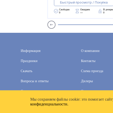
Быстрый просмотр / Покупка
Свободно 
Ожидаем 
В резерв
0
—
0
Информация
О компании
Праздники
Контакты
Скачать
Схема проезда
Вопросы и ответы
Дилеры
Скидки
Оплата и доставка
Мы cохраняем файлы cookie: это помогает сайт
2020–2026 © Компания «Полимат»: ООО «Все для календа
конфиденциальности.