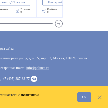
смотр / Покупка
Быстрый просмотр / Покупка
жидаем 
В резерве
Свободно 
Ожидаем 
В резерве
—
0
0
—
0
рта сайта
иамоторная улица, дом 55, корп. 2, Москва, 111024, Россия
ектронная почта:
info@polimat.ru
+7 (495) 287-33-77
глашаетесь с
политикой
Ок
Разработка сайта —
VoxWeb