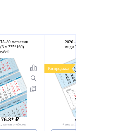
ПА-80 металлик
2026 - ВЕРДАНА офсет
(3 х 335*160)
миди 3-сп (3 х 335*160)
лубой
голубой
Распродажа
 76.8* ₽
49.99 * ₽
., зависит от оборота
* цена за 1 компл., зависит от оборота