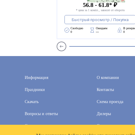
56.8 - 61.8* ₽
* цена за 1 компл., зависит от оборота
Быстрый просмотр / Покупка
Свободно 
Ожидаем 
В резерв
0
—
0
Информация
О компании
Праздники
Контакты
Скачать
Схема проезда
Вопросы и ответы
Дилеры
Скидки
Оплата и доставка