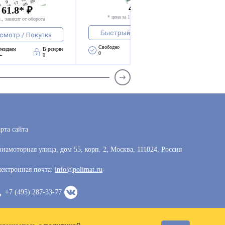
49.99 * ₽
 61.8* ₽
* цена за 1 компл., зависит от оборота
., зависит от оборота
Быстрый просмотр / Покупка
смотр / Покупка
Свободно 
Ожидаем 
В резерве
жидаем 
В резерве
0
—
0
—
0
рта сайта
иамоторная улица, дом 55, корп. 2, Москва, 111024, Россия
ектронная почта:
info@polimat.ru
+7 (495) 287-33-77