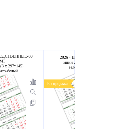
ВОДСТВЕННЫЕ-80
2026 - ЕВРОПА-80 арктик-2
МТ
мини 3-сп (3 х 297*145)
(3 х 297*145)
зеленые выходные
вато-белый
Распродажа