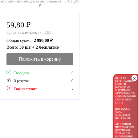
или увеличить общую сумму заказа на +
17 011,00
₽
59,80
₽
Цена за комплект с НДС
Общая сумма:
2 990,00
₽
Всего:
50 шт + 2 бесплатно
Положить в корзину
Свободно
0
x
ЦЕНА НА
В резерве
0
КАЛЕНДАРНЫЕ
БЛОКИ И
РАСХОДНЫЕ
Ещё поступит
-
МАТЕРИАЛЫ
АКТУАЛЬНА ПРИ
ФОРМИРОВАНИИ
ЗАКАЗА ЧЕРЕЗ
САЙТ!
ПРИ ЗАКАЗЕ
ЧЕРЕЗ
МЕНЕДЖЕРА –
ЦЕНА ВЫШЕ!
АКЦИОННЫЕ
ПРЕДЛОЖЕНИЯ
ДЕЙСТВУЮТ
ТОЛЬКО ПРИ
ОФОРМЛЕНИИ