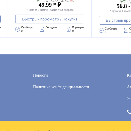
49.99 * ₽
56.8 -
* цена за 1 компл., зависит от оборота
* цена за 1 компл
Быстрый просмотр / Покупка
Быстрый про
е
Свободно 
Ожидаем 
В резерве
Свободно 
О
0
—
0
0
Новости
Ка
Политика конфиденциальности
Ав
Эл