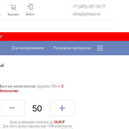
+7 (495) 287-33-77
info@polimat.ru
ь
Корзина
Войти
я!
Для ежедневников
Расходные материалы
лый
Кол-во комплектов
(кратно 50)
+ 2
бесплатно
–
+
Цена за комплект снизится до
58,80
₽
Для этого нужно заказать ещё +
300
комплектов