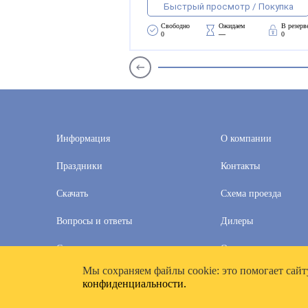
Быстрый просмотр / Покупка
Свободно 
Ожидаем 
В резерв
0
—
0
Информация
О компании
Праздники
Контакты
Скачать
Схема проезда
Вопросы и ответы
Дилеры
Скидки
Оплата и доставка
Мы cохраняем файлы cookie: это помогает сайт
2020–2026 © Компания «Полимат»: ООО «Все для календа
конфиденциальности.