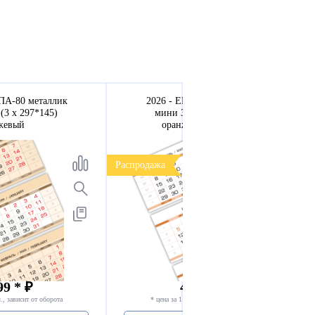
ПА-80 металлик
2026 - ЕВРОПА-80 арктик-2
(3 х 297*145)
мини 3-сп (3 х 297*145)
жевый
оранжевые выходные
Распродажа
99 * ₽
49.99 * ₽
., зависит от оборота
* цена за 1 компл., зависит от оборота