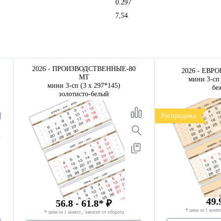
0.297
7,54
2026 - ПРОИЗВОДСТВЕННЫЕ-80
2026 - ЕВРО
МТ
мини 3-сп 
мини 3-сп (3 х 297*145)
бе
золотисто-белый
Распродажа
49.
56.8 - 61.8* ₽
* цена за 1 компл
* цена за 1 компл., зависит от оборота