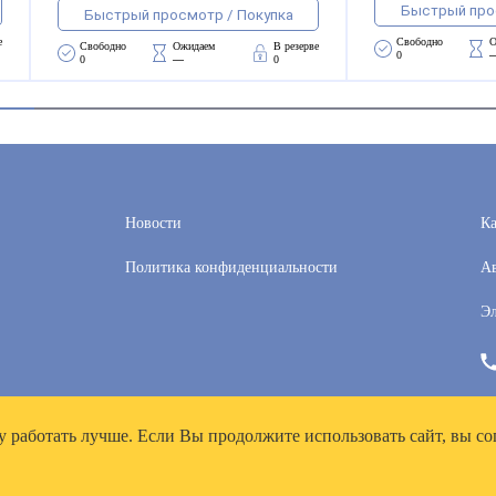
Быстрый про
Быстрый просмотр / Покупка
е
Свободно 
О
Свободно 
Ожидаем 
В резерве
0
0
—
0
Новости
Ка
Политика конфиденциальности
Ав
Эл
у работать лучше. Если Вы продолжите использовать сайт, вы со
рей», ИНН 7718300356