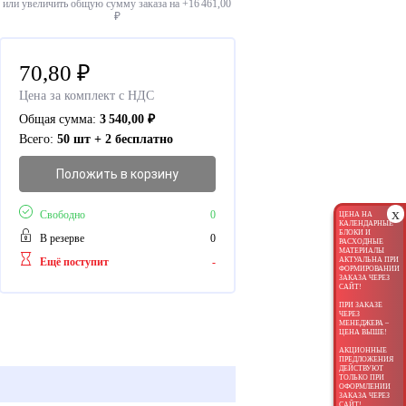
или увеличить общую сумму заказа на +
16 461,00
₽
70,80
₽
Цена за комплект с НДС
Общая сумма:
3 540,00
₽
Всего:
50 шт + 2 бесплатно
Положить в корзину
x
Свободно
0
ЦЕНА НА
КАЛЕНДАРНЫЕ
БЛОКИ И
В резерве
0
РАСХОДНЫЕ
МАТЕРИАЛЫ
Ещё поступит
-
АКТУАЛЬНА ПРИ
ФОРМИРОВАНИИ
ЗАКАЗА ЧЕРЕЗ
САЙТ!
ПРИ ЗАКАЗЕ
ЧЕРЕЗ
МЕНЕДЖЕРА –
ЦЕНА ВЫШЕ!
АКЦИОННЫЕ
ПРЕДЛОЖЕНИЯ
ДЕЙСТВУЮТ
ТОЛЬКО ПРИ
ОФОРМЛЕНИИ
ЗАКАЗА ЧЕРЕЗ
САЙТ!