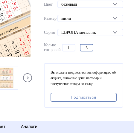
Цвет
бежевый
Размер
мини
Серия
ЕВРОПА металлик
Кол-во
1
3
спиралей
Вы можете подписаться на информацию об
акциях, снижение цены на товар и
поступление товара на склад
Подписаться
вет
Аналоги