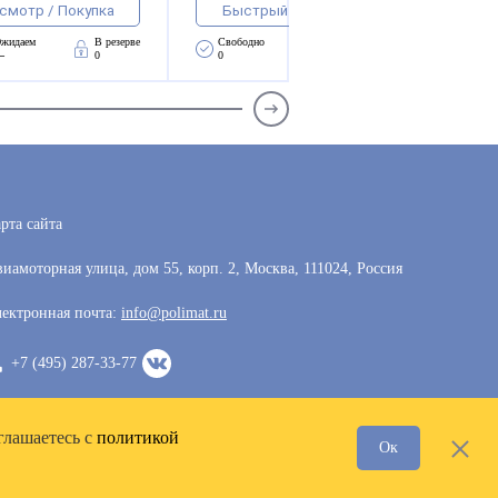
смотр / Покупка
Быстрый просмотр / Покупка
жидаем 
В резерве
Свободно 
Ожидаем 
В резерве
—
0
0
—
0
рта сайта
иамоторная улица, дом 55, корп. 2, Москва, 111024, Россия
ектронная почта:
info@polimat.ru
+7 (495) 287-33-77
глашаетесь с
политикой
Ок
Разработка сайта —
VoxWeb