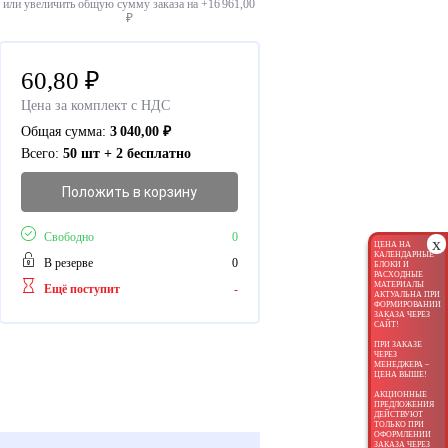
или увеличить общую сумму заказа на +
16 961,00
₽
60,80
₽
Цена за комплект с НДС
Общая сумма:
3 040,00
₽
Всего:
50 шт + 2 бесплатно
Положить в корзину
Свободно
0
x
ЦЕНА НА
КАЛЕНДАРНЫЕ
В резерве
0
БЛОКИ И
РАСХОДНЫЕ
МАТЕРИАЛЫ
Ещё поступит
-
АКТУАЛЬНА ПРИ
ФОРМИРОВАНИИ
ЗАКАЗА ЧЕРЕЗ
САЙТ!
ПРИ ЗАКАЗЕ
ЧЕРЕЗ
МЕНЕДЖЕРА –
ЦЕНА ВЫШЕ!
АКЦИОННЫЕ
ПРЕДЛОЖЕНИЯ
ДЕЙСТВУЮТ
ТОЛЬКО ПРИ
ОФОРМЛЕНИИ
ЗАКАЗА ЧЕРЕЗ