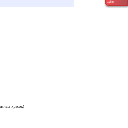
САЙТ!
анных красок)