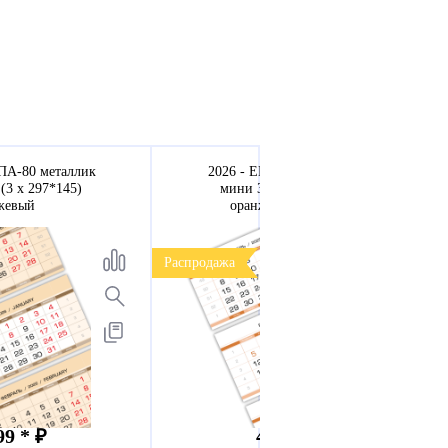
ПА-80 металлик
2026 - ЕВРОПА-80 арктик-2
(3 х 297*145)
мини 3-сп (3 х 297*145)
жевый
оранжевые выходные
Распродажа
99 * ₽
49.99 * ₽