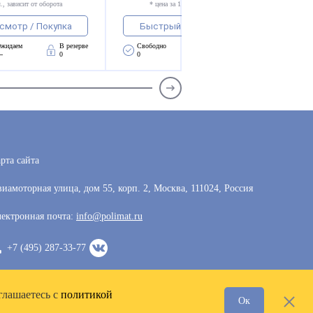
., зависит от оборота
* цена за 1 компл., зависит от оборота
смотр / Покупка
Быстрый просмотр / Покупка
жидаем 
В резерве
Свободно 
Ожидаем 
В резерве
—
0
0
—
0
рта сайта
иамоторная улица, дом 55, корп. 2, Москва, 111024, Россия
ектронная почта:
info@polimat.ru
+7 (495) 287-33-77
глашаетесь с
политикой
Ок
Разработка сайта —
VoxWeb