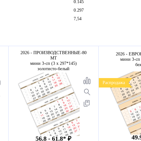
0.145
0.297
7,54
2026 - ПРОИЗВОДСТВЕННЫЕ-80
2026 - ЕВРО
МТ
мини 3-сп 
мини 3-сп (3 х 297*145)
бе
золотисто-белый
Распродажа
49.
56.8 - 61.8* ₽