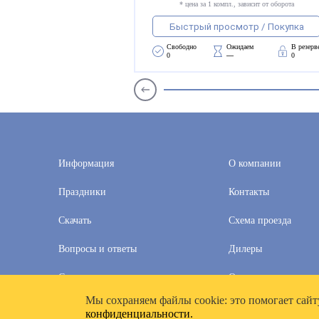
* цена за 1 компл., зависит от оборота
Быстрый просмотр / Покупка
Свободно 
Ожидаем 
В резерв
0
—
0
Информация
О компании
Праздники
Контакты
Скачать
Схема проезда
Вопросы и ответы
Дилеры
Скидки
Оплата и доставка
Мы cохраняем файлы cookie: это помогает сайт
2020–2026 © Компания «Полимат»: ООО «Все для календа
конфиденциальности.