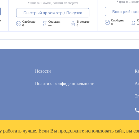
* цена за 1 компл
* цена за 1 компл., зависит от оборота
Быстрый про
Быстрый просмотр / Покупка
е
Свободно 
О
Свободно 
Ожидаем 
В резерве
0
0
—
0
Новости
Ка
Политика конфиденциальности
Ав
Эл
у работать лучше. Если Вы продолжите использовать сайт, вы со
рей», ИНН 7718300356