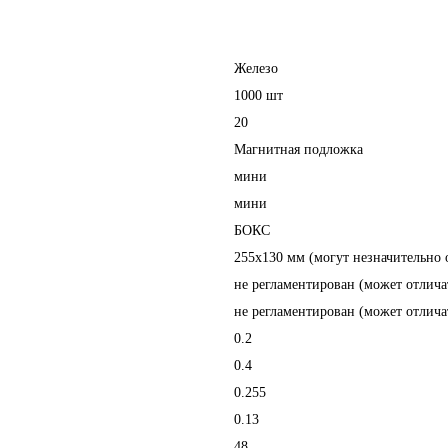
Железо
1000 шт
20
Магнитная подложка
мини
мини
БОКС
255х130 мм (могут незначительно 
не регламентирован (может отлича
не регламентирован (может отлича
0.2
0.4
0.255
0.13
48