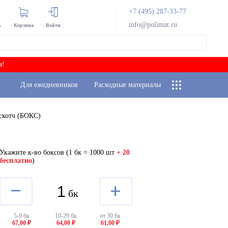
+7 (495) 287-33-77
info@polimat.ru
ь
Корзина
Войти
я!
Для ежедневников
Расходные материалы
скотч (БОКС)
Укажите к-во боксов
(1 бк = 1000 шт
+ 20
бесплатно
)
–
+
бк
5-9 бк
10-29 бк
от 30 бк
67,00 ₽
64,00 ₽
61,00 ₽