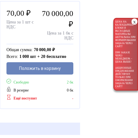
70,00
₽
70 000,00
x
Цена за 1 шт с
₽
ЦЕНА НА
КАЛЕНДАРНЫЕ
НДС
БЛОКИ И
РАСХОДНЫЕ
Цена за 1 бк с
МАТЕРИАЛЫ
АКТУАЛЬНА ПРИ
НДС
ФОРМИРОВАНИИ
ЗАКАЗА ЧЕРЕЗ
САЙТ!
Общая сумма:
70 000,00
₽
ПРИ ЗАКАЗЕ
ЧЕРЕЗ
Всего:
1 000 шт + 20 бесплатно
МЕНЕДЖЕРА –
ЦЕНА ВЫШЕ!
Положить в корзину
АКЦИОННЫЕ
ПРЕДЛОЖЕНИЯ
ДЕЙСТВУЮТ
ТОЛЬКО ПРИ
ОФОРМЛЕНИИ
Свободно
2 бк
ЗАКАЗА ЧЕРЕЗ
САЙТ!
В резерве
0 бк
Ещё поступит
-