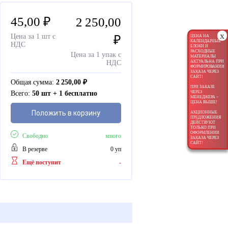
45,00
₽
2 250,00
x
Цена за 1 шт с
₽
ЦЕНА НА
КАЛЕНДАРНЫЕ
НДС
БЛОКИ И
РАСХОДНЫЕ
Цена за 1 упак с
МАТЕРИАЛЫ
АКТУАЛЬНА ПРИ
НДС
ФОРМИРОВАНИИ
ЗАКАЗА ЧЕРЕЗ
САЙТ!
Общая сумма:
2 250,00
₽
ПРИ ЗАКАЗЕ
ЧЕРЕЗ
Всего:
50 шт + 1 бесплатно
МЕНЕДЖЕРА –
ЦЕНА ВЫШЕ!
Положить в корзину
АКЦИОННЫЕ
ПРЕДЛОЖЕНИЯ
ДЕЙСТВУЮТ
ТОЛЬКО ПРИ
ОФОРМЛЕНИИ
Свободно
много
ЗАКАЗА ЧЕРЕЗ
САЙТ!
В резерве
0 уп
Ещё поступит
-