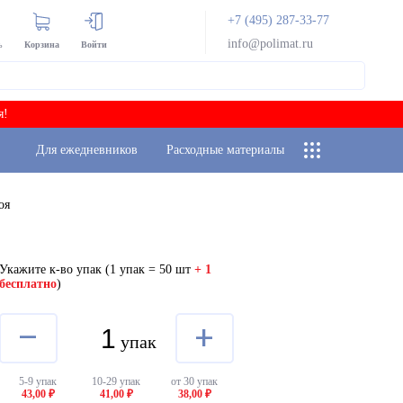
+7 (495) 287-33-77
info@polimat.ru
ь
Корзина
Войти
я!
Для ежедневников
Расходные материалы
оя
Укажите к-во упак
(1 упак = 50 шт
+ 1
бесплатно
)
–
+
упак
5-9 упак
10-29 упак
от 30 упак
43,00 ₽
41,00 ₽
38,00 ₽