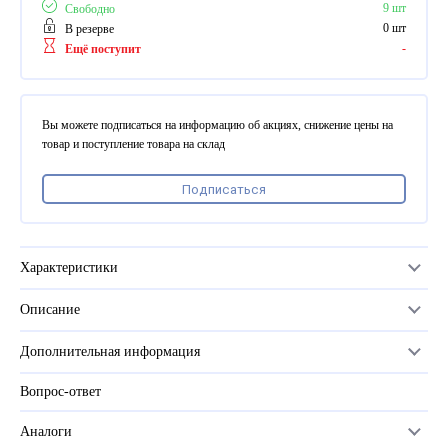
ПВХ
9 шт
Свободно
Феррошит
0 шт
В резерве
-
Ещё поступит
КУРСОРЫ НА ЗАКАЗ
По макету заказчика, в
том числе с УФ печатью
Вы можете подписаться на информацию об акциях, снижение цены на
Дополнительная информация
товар и поступление товара на склад
Каталог "Комплектующие
Подписаться
для календарей, расходные
материалы для печати,
переплета, отделки"
Частые вопросы
Характеристики
Описание
Серия
PrintWire
Дополнительная информация
Размер
9/16 (14,3мм)
Вопрос-ответ
Прайс-лист
Цвет
серебро
Каталог
Аналоги
Количество крючков (петель) пружины