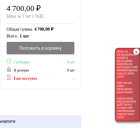
4 700,00
₽
Цена за 1 шт с НДС
Общая сумма:
4 700,00
₽
Всего:
1 шт
Положить в корзину
x
ЦЕНА НА
КАЛЕНДАРНЫЕ
БЛОКИ И
РАСХОДНЫЕ
Свободно
0 шт
МАТЕРИАЛЫ
АКТУАЛЬНА ПРИ
В резерве
0 шт
ФОРМИРОВАНИИ
ЗАКАЗА ЧЕРЕЗ
САЙТ!
Ещё поступит
-
ПРИ ЗАКАЗЕ
ЧЕРЕЗ
МЕНЕДЖЕРА –
ЦЕНА ВЫШЕ!
АКЦИОННЫЕ
ПРЕДЛОЖЕНИЯ
ДЕЙСТВУЮТ
ТОЛЬКО ПРИ
ОФОРМЛЕНИИ
ЗАКАЗА ЧЕРЕЗ
САЙТ!
Аналоги