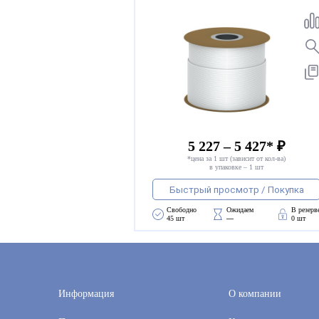
5 227 – 5 427* ₽
*цена за 1 шт (зависит от кол-ва)
в упаковке – 1 шт
Быстрый просмотр / Покупка
Свободно 
Ожидаем 
В резерв
45 шт
—
0 шт
Информация
О компании