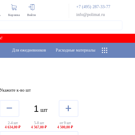
+7 (495) 287-33-77
info@polimat.ru
ь
Корзина
Войти
я!
Для ежедневников
Расходные материалы
Укажите к-во шт
–
+
шт
2-4 шт
5-8 шт
от 9 шт
4 634,00 ₽
4 567,00 ₽
4 500,00 ₽