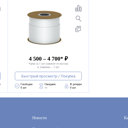
4 500 – 4 700* ₽
*цена за 1 шт (зависит от кол-ва)
в упаковке – 1 шт
Быстрый просмотр / Покупка
е
Свободно 
Ожидаем 
В резерве
0 шт
—
0 шт
Новости
Ка