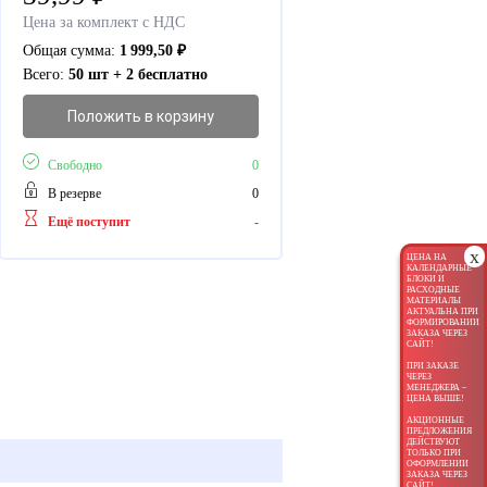
Цена за комплект с НДС
Общая сумма:
1 999,50
₽
Всего:
50 шт + 2 бесплатно
Положить в корзину
Свободно
0
В резерве
0
Ещё поступит
-
x
ЦЕНА НА
КАЛЕНДАРНЫЕ
БЛОКИ И
РАСХОДНЫЕ
МАТЕРИАЛЫ
АКТУАЛЬНА ПРИ
ФОРМИРОВАНИИ
ЗАКАЗА ЧЕРЕЗ
САЙТ!
ПРИ ЗАКАЗЕ
ЧЕРЕЗ
МЕНЕДЖЕРА –
ЦЕНА ВЫШЕ!
АКЦИОННЫЕ
ПРЕДЛОЖЕНИЯ
ДЕЙСТВУЮТ
ТОЛЬКО ПРИ
ОФОРМЛЕНИИ
ЗАКАЗА ЧЕРЕЗ
САЙТ!