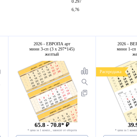
0.297
6,76
2026 - ЕВРОПА арт
2026 - В
мини 3-сп (3 х 297*145)
мини 1-сп 
желтый
ж
Распродажа
65.8 - 70.8* ₽
39.
* цена за 1 компл., зависит от оборота
* цена за 1 компл