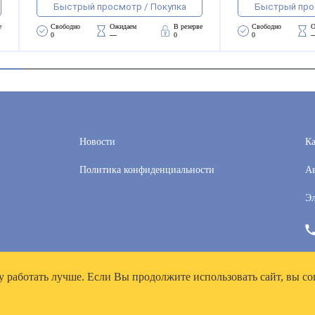
Быстрый просмотр / Покупка
Быстрый про
е
Свободно 
Ожидаем 
В резерве
Свободно 
О
0
—
0
0
Новости
Ка
Политика конфиденциальности
Ав
Эл
у работать лучше. Если Вы продолжите использовать сайт, вы со
рей», ИНН 7718300356