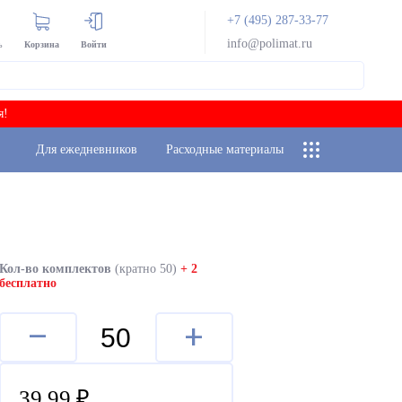
+7 (495) 287-33-77
info@polimat.ru
ь
Корзина
Войти
я!
Для ежедневников
Расходные материалы
Кол-во комплектов
(кратно 50)
+ 2
бесплатно
–
+
39,99
₽