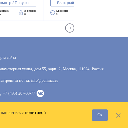
смотр / Покупка
Быстрый просмотр / Покупка
жидаем 
В резерве
Свободно 
Ожидаем 
В резерве
—
0
0
—
0
рта сайта
иамоторная улица, дом 55, корп. 2, Москва, 111024, Россия
ектронная почта:
info@polimat.ru
+7 (495) 287-33-77
глашаетесь с
политикой
Ок
Разработка сайта —
VoxWeb