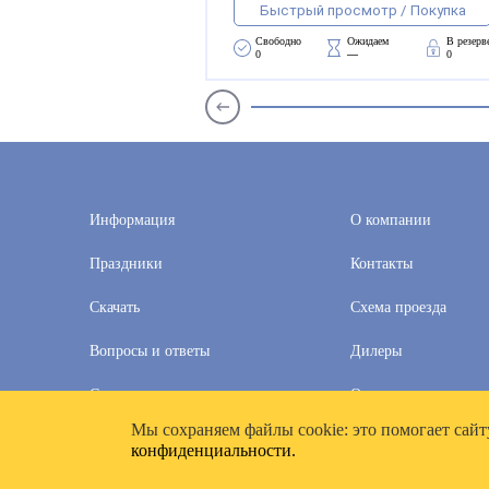
Быстрый просмотр / Покупка
Свободно 
Ожидаем 
В резерв
0
—
0
Информация
О компании
Праздники
Контакты
Скачать
Схема проезда
Вопросы и ответы
Дилеры
Скидки
Оплата и доставка
Мы cохраняем файлы cookie: это помогает сайт
2020–2026 © Компания «Полимат»: ООО «Все для календа
конфиденциальности.