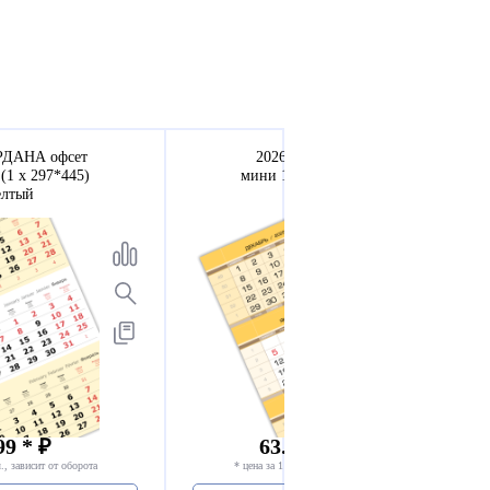
ЕРДАНА офсет
2026 - ЕВРОПА арт
(1 х 297*445)
мини 1-сп (1 х 297*445)
елтый
желтый
99 * ₽
63.8 - 68.8* ₽
., зависит от оборота
* цена за 1 компл., зависит от оборота