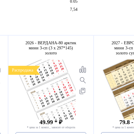
0.05
7,54
2026 - ВЕРДАНА-80 арктик
2027 - ЕВР
мини 3-сп (3 х 297*145)
мини 3-сп 
золото
золото су
Распродажа
49.99 * ₽
79.8 -
* цена за 1 компл., зависит от оборота
* цена за 1 компл