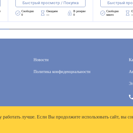
Быстрый просмотр / Покупка
Быстрый про
е
Свободно 
Ожидаем 
В резерве
Свободно 
О
0
—
0
много
Новости
Ка
Политика конфиденциальности
Ав
Эл
у работать лучше. Если Вы продолжите использовать сайт, вы со
рей», ИНН 7718300356