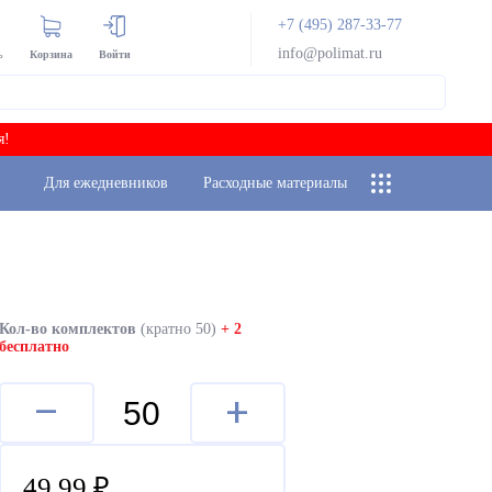
+7 (495) 287-33-77
info@polimat.ru
ь
Корзина
Войти
я!
Для ежедневников
Расходные материалы
Кол-во комплектов
(кратно 50)
+ 2
бесплатно
–
+
49,99
₽