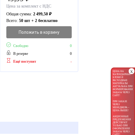
Цена за комплект с НДС
Общая сумма:
2 499,50
₽
Всего:
50 шт + 2 бесплатно
Положить в корзину
Свободно
0
В резерве
0
Ещё поступит
-
x
ЦЕНА НА
КАЛЕНДАРНЫЕ
БЛОКИ И
РАСХОДНЫЕ
МАТЕРИАЛЫ
АКТУАЛЬНА ПРИ
ФОРМИРОВАНИИ
ЗАКАЗА ЧЕРЕЗ
САЙТ!
ПРИ ЗАКАЗЕ
ЧЕРЕЗ
МЕНЕДЖЕРА –
ЦЕНА ВЫШЕ!
АКЦИОННЫЕ
ПРЕДЛОЖЕНИЯ
ДЕЙСТВУЮТ
ТОЛЬКО ПРИ
ОФОРМЛЕНИИ
ЗАКАЗА ЧЕРЕЗ
САЙТ!