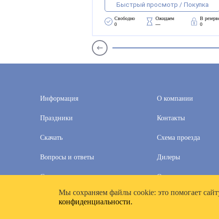
Быстрый просмотр / Покупка
Свободно 
Ожидаем 
В резерв
0
—
0
Информация
О компании
Праздники
Контакты
Скачать
Схема проезда
Вопросы и ответы
Дилеры
Скидки
Оплата и доставка
Мы cохраняем файлы cookie: это помогает сайт
2020–2026 © Компания «Полимат»: ООО «Все для календа
конфиденциальности.