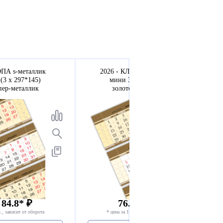
ОПА s-металлик
2026 - КЛАССИКА s-металлик
(3 х 297*145)
мини 3-сп (3 х 297*145)
пер-металлик
золото супер-металлик
 84.8* ₽
76.8 - 81.8* ₽
., зависит от оборота
* цена за 1 компл., зависит от оборота