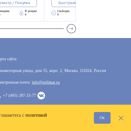
смотр / Покупка
Быстрый просмотр / Покупка
жидаем 
В резерве
Свободно 
Ожидаем 
В резерве
—
0
0
—
0
рта сайта
иамоторная улица, дом 55, корп. 2, Москва, 111024, Россия
ектронная почта:
info@polimat.ru
+7 (495) 287-33-77
глашаетесь с
политикой
Ок
Разработка сайта —
VoxWeb