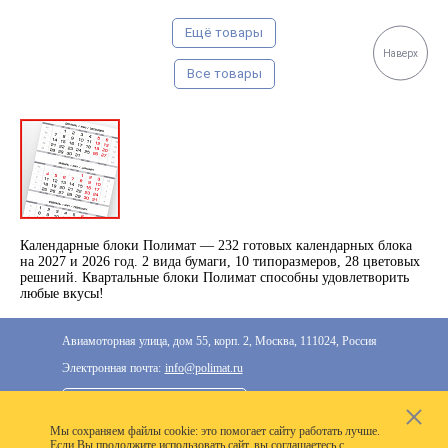
Ещё товары
Наверх
Все товары
Календарные блоки Полимат — 232 готовых календарных блока
на 2027 и 2026 год. 2 вида бумаги, 10 типоразмеров, 28 цветовых
решений. Квартальные блоки Полимат способны удовлетворить
любые вкусы!
Авиамоторная улица, дом 55, корп. 2, Москва, 111024, Россия
Электронная почта:
info@polimat.ru
+7 (495) 287-33-77
Мы cохраняем файлы cookie: это помогает сайту работать лучше.
2020–2026 © Компания «Полимат»: ООО «Все для
Если Вы продолжите использовать сайт, вы соглашаетесь с