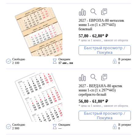
2027 - ЕВРОПА-80 металлик
мини 1-сп (1 х 297*445)
бежевый
57,80 - 62,80* ₽
* цена за 1 компл., зависит от оборота
Быстрый просмотр /
Покупка
Свободно 
Ожидаем 
В резерве
2 100
17 авг., пн
0
2027 - ВЕРДАНА-80 арктик
мини 1-сп (1 х 297*445)
серебристо-белый
56,80 - 61,80* ₽
* цена за 1 компл., зависит от оборота
Быстрый просмотр /
Покупка
Свободно 
Ожидаем 
В резерве
2 900
—
0