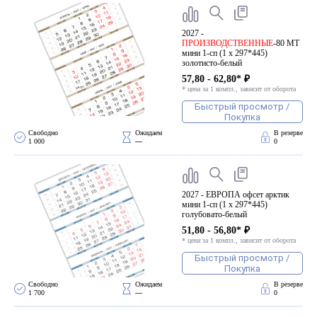
2027 -
ПРОИЗВОДСТВЕННЫЕ
-80 МТ
мини 1-сп (1 х 297*445)
золотисто-белый
57,80 - 62,80* ₽
* цена за 1 компл., зависит от оборота
Быстрый просмотр /
Покупка
Свободно 
Ожидаем 
В резерве
1 000
—
0
2027 - ЕВРОПА офсет арктик
мини 1-сп (1 х 297*445)
голубовато-белый
51,80 - 56,80* ₽
* цена за 1 компл., зависит от оборота
Быстрый просмотр /
Покупка
Свободно 
Ожидаем 
В резерве
1 700
—
0