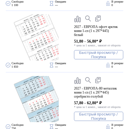
Свободно 
Ожидаем 
В резерве
1 100
—
0
2027 - ЕВРОПА офсет арктик
мини 1-сп (1 х 297*445)
белый
51,80 - 56,80* ₽
* цена за 1 компл., зависит от оборота
Быстрый просмотр /
Покупка
Свободно 
Ожидаем 
В резерве
1 850
—
0
2027 - ЕВРОПА-80 металлик
мини 1-сп (1 х 297*445)
серебристо-голубой
57,80 - 62,80* ₽
* цена за 1 компл., зависит от оборота
Быстрый просмотр /
Покупка
Свободно 
Ожидаем 
В резерве
750
—
0