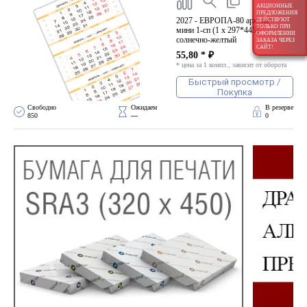
АКЦИОННЫЕ
ПРЕДЛОЖЕНИЯ
2027 - ЕВРОПА-80 арктик
ДЕЙСТВУЮТ
ТОЛЬКО ПРИ
мини 1-сп (1 х 297*445)
ОФОРМЛЕНИИ
солнечно-желтый
ЗАКАЗА ЧЕРЕЗ
САЙТ!
55,80 * ₽
* цена за 1 компл., зависит от оборота
Быстрый просмотр /
Покупка
Свободно 
Ожидаем 
В резерве
850
—
0