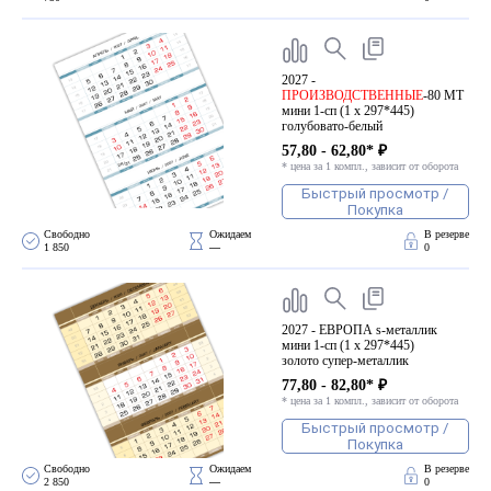
2027 -
ПРОИЗВОДСТВЕННЫЕ
-80 МТ
мини 1-сп (1 х 297*445)
голубовато-белый
57,80 - 62,80* ₽
* цена за 1 компл., зависит от оборота
Быстрый просмотр /
Покупка
Свободно 
Ожидаем 
В резерве
1 850
—
0
2027 - ЕВРОПА s-металлик
мини 1-сп (1 х 297*445)
золото супер-металлик
77,80 - 82,80* ₽
* цена за 1 компл., зависит от оборота
Быстрый просмотр /
Покупка
Свободно 
Ожидаем 
В резерве
2 850
—
0