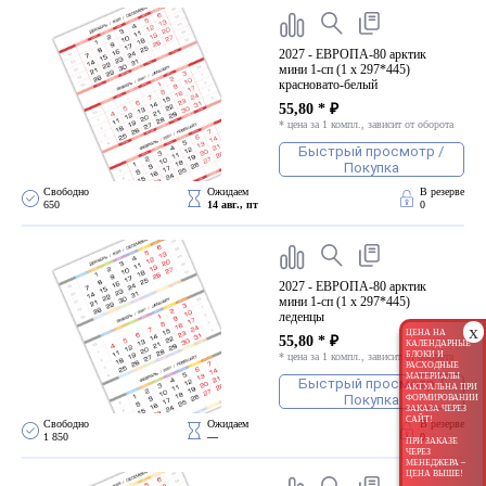
2027 - ЕВРОПА-80 арктик
мини 1-сп (1 х 297*445)
красновато-белый
55,80 * ₽
* цена за 1 компл., зависит от оборота
Быстрый просмотр /
Покупка
Свободно 
Ожидаем 
В резерве
650
14 авг., пт
0
2027 - ЕВРОПА-80 арктик
мини 1-сп (1 х 297*445)
леденцы
x
ЦЕНА НА
55,80 * ₽
КАЛЕНДАРНЫЕ
БЛОКИ И
* цена за 1 компл., зависит от оборота
РАСХОДНЫЕ
МАТЕРИАЛЫ
Быстрый просмотр /
АКТУАЛЬНА ПРИ
Покупка
ФОРМИРОВАНИИ
ЗАКАЗА ЧЕРЕЗ
САЙТ!
Свободно 
Ожидаем 
В резерве
1 850
—
0
ПРИ ЗАКАЗЕ
ЧЕРЕЗ
МЕНЕДЖЕРА –
ЦЕНА ВЫШЕ!