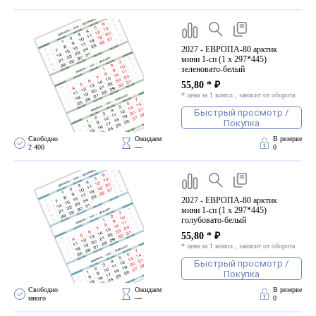
ПВХ
Феррошит
КУРСОРЫ НА ЗАКАЗ
2027 - ЕВРОПА-80 арктик
мини 1-сп (1 х 297*445)
По макету заказчика, в
зеленовато-белый
том числе с УФ печатью
55,80 * ₽
* цена за 1 компл., зависит от оборота
Дополнительная информация
Быстрый просмотр /
Покупка
Каталог "Комплектующие
для календарей, расходные
Свободно 
Ожидаем 
В резерве
2 400
—
0
материалы для печати,
переплета, отделки"
Частые вопросы
2027 - ЕВРОПА-80 арктик
мини 1-сп (1 х 297*445)
голубовато-белый
55,80 * ₽
* цена за 1 компл., зависит от оборота
Быстрый просмотр /
Покупка
Свободно 
Ожидаем 
В резерве
много
—
0