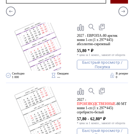
2027 - ЕВРОПА-80 арктик
мини 1-сп (1 х 297*445)
абсолютно-сиреневый
55,80 * ₽
* цена за 1 компл., зависит от оборота
Быстрый просмотр /
Покупка
Свободно 
Ожидаем 
В резерве
1 000
—
0
2027 -
ПРОИЗВОДСТВЕННЫЕ
-80 МТ
мини 1-сп (1 х 297*445)
серебристо-белый
57,80 - 62,80* ₽
* цена за 1 компл., зависит от оборота
Быстрый просмотр /