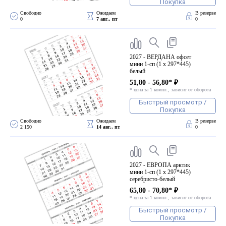
Покупка
Свободно 
Ожидаем 
В резерве
0
7 авг., пт
0
2027 - ВЕРДАНА офсет
мини 1-сп (1 х 297*445)
белый
51,80 - 56,80* ₽
* цена за 1 компл., зависит от оборота
Быстрый просмотр /
Покупка
Свободно 
Ожидаем 
В резерве
2 150
14 авг., пт
0
2027 - ЕВРОПА арктик
мини 1-сп (1 х 297*445)
серебристо-белый
65,80 - 70,80* ₽
* цена за 1 компл., зависит от оборота
Быстрый просмотр /
Покупка