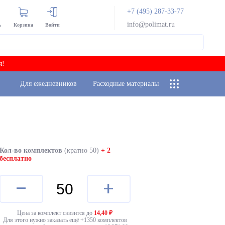
+7 (495) 287-33-77
info@polimat.ru
ь
Корзина
Войти
я!
Для ежедневников
Расходные материалы
Кол-во комплектов
(кратно 50)
+ 2
бесплатно
–
+
Цена за комплект снизится до
14,40
₽
Для этого нужно заказать ещё +
1350
комплектов