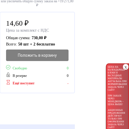
или увеличить общую сумму заказа на +
19 271,00
₽
14,60
₽
Цена за комплект с НДС
Общая сумма:
730,00
₽
Всего:
50 шт + 2 бесплатно
Положить в корзину
x
ЦЕНА НА
Свободно
0
КАЛЕНДАРНЫЕ
БЛОКИ И
В резерве
0
РАСХОДНЫЕ
МАТЕРИАЛЫ
АКТУАЛЬНА ПРИ
Ещё поступит
-
ФОРМИРОВАНИИ
ЗАКАЗА ЧЕРЕЗ
САЙТ!
ПРИ ЗАКАЗЕ
ЧЕРЕЗ
МЕНЕДЖЕРА –
ЦЕНА ВЫШЕ!
АКЦИОННЫЕ
ПРЕДЛОЖЕНИЯ
ДЕЙСТВУЮТ
ТОЛЬКО ПРИ
ОФОРМЛЕНИИ
ЗАКАЗА ЧЕРЕЗ
САЙТ!