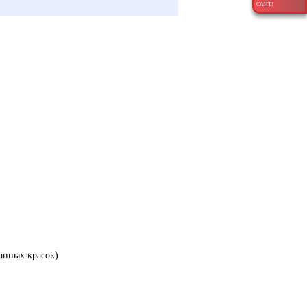
САЙТ!
анных красок)