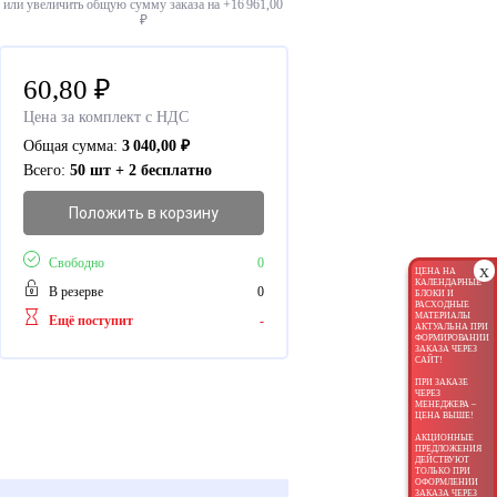
или увеличить общую сумму заказа на +
16 961,00
₽
60,80
₽
Цена за комплект с НДС
Общая сумма:
3 040,00
₽
Всего:
50 шт + 2 бесплатно
Положить в корзину
Свободно
0
x
ЦЕНА НА
КАЛЕНДАРНЫЕ
В резерве
0
БЛОКИ И
РАСХОДНЫЕ
МАТЕРИАЛЫ
Ещё поступит
-
АКТУАЛЬНА ПРИ
ФОРМИРОВАНИИ
ЗАКАЗА ЧЕРЕЗ
САЙТ!
ПРИ ЗАКАЗЕ
ЧЕРЕЗ
МЕНЕДЖЕРА –
ЦЕНА ВЫШЕ!
АКЦИОННЫЕ
ПРЕДЛОЖЕНИЯ
ДЕЙСТВУЮТ
ТОЛЬКО ПРИ
ОФОРМЛЕНИИ
ЗАКАЗА ЧЕРЕЗ