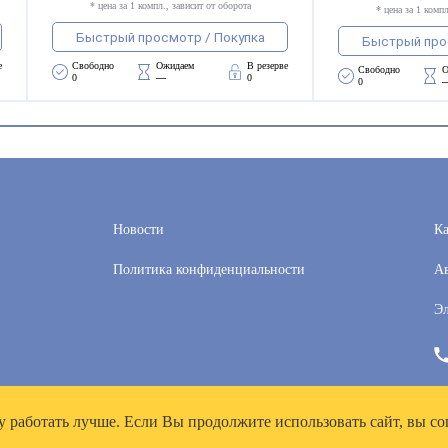
* цена за 1 компл., зависит от оборота
* цена за 1 компл
Быстрый просмотр / Покупка
Быстрый про
е
Свободно 
Ожидаем 
В резерве
Свободно 
О
0
—
0
0
Новости
Ка
Политика конфиденциальности
Ав
Эл
у работать лучше. Если Вы продолжите использовать сайт, вы со
рей», ИНН 7718300356