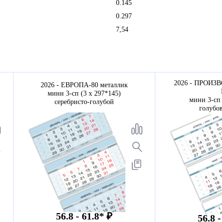
0.145
0.297
7,54
2026 - ПРОИЗ
2026 - ЕВРОПА-80 металлик
мини 3-сп (3 х 297*145)
мини 3-сп 
серебристо-голубой
голубо
56.8 - 61.8* ₽
56.8 -