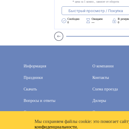
* цена за 1 компл., зависит от оборота
Быстрый просмотр / Покупка
Свободно 
Ожидаем 
В резерв
0
—
0
Информация
О компании
Праздники
Контакты
Скачать
Схема проезда
Вопросы и ответы
Дилеры
Скидки
Оплата и доставка
Мы cохраняем файлы cookie: это помогает сайт
2020–2026 © Компания «Полимат»: ООО «Все для календа
конфиденциальности.