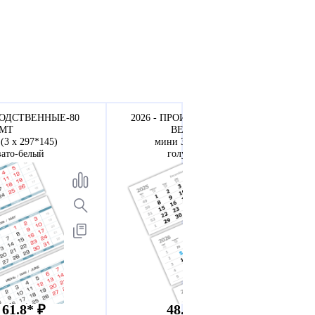
ВОДСТВЕННЫЕ-80
2026 - ПРОИЗВОДСТВЕННЫЕ МТ
МТ
ВЕРДАНА офсет
(3 х 297*145)
мини 3-сп (3 х 297*145)
вато-белый
голубые выходные
 61.8* ₽
48.8 - 53.8* ₽