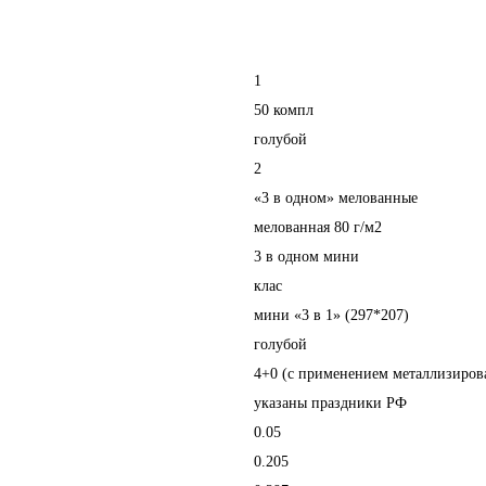
1
50 компл
голубой
2
«3 в одном» мелованные
мелованная 80 г/м2
3 в одном мини
клас
мини «3 в 1» (297*207)
голубой
4+0 (с применением металлизиров
указаны праздники РФ
0.05
0.205