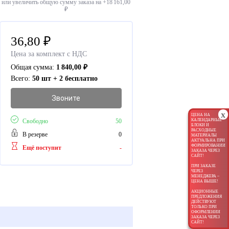
или увеличить общую сумму заказа на +
18 161,00
₽
36,80
₽
Цена за комплект с НДС
Общая сумма:
1 840,00
₽
Всего:
50 шт + 2 бесплатно
Звоните
x
ЦЕНА НА
Свободно
50
КАЛЕНДАРНЫЕ
БЛОКИ И
РАСХОДНЫЕ
В резерве
0
МАТЕРИАЛЫ
АКТУАЛЬНА ПРИ
ФОРМИРОВАНИИ
Ещё поступит
-
ЗАКАЗА ЧЕРЕЗ
САЙТ!
ПРИ ЗАКАЗЕ
ЧЕРЕЗ
МЕНЕДЖЕРА –
ЦЕНА ВЫШЕ!
АКЦИОННЫЕ
ПРЕДЛОЖЕНИЯ
ДЕЙСТВУЮТ
ТОЛЬКО ПРИ
ОФОРМЛЕНИИ
ЗАКАЗА ЧЕРЕЗ
САЙТ!