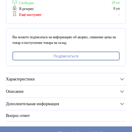
ПВХ
29 уп
Свободно
Феррошит
0 уп
В резерве
-
Ещё поступит
КУРСОРЫ НА ЗАКАЗ
По макету заказчика, в
том числе с УФ печатью
Вы можете подписаться на информацию об акциях, снижение цены на
Дополнительная информация
товар и поступление товара на склад
Каталог "Комплектующие
Подписаться
для календарей, расходные
материалы для печати,
переплета, отделки"
Частые вопросы
Характеристики
Описание
Количество в упаковке
50 шт
Дополнительная информация
Количество бесплатных в упаковке
1
Вопрос-ответ
Прайс-лист
Размер
3/8 (9,5мм)
Каталог
Цвет