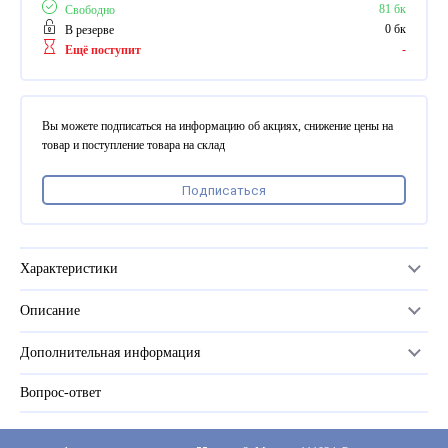
ПВХ
81 бк
Свободно
Феррошит
0 бк
В резерве
-
Ещё поступит
КУРСОРЫ НА ЗАКАЗ
По макету заказчика, в
том числе с УФ печатью
Вы можете подписаться на информацию об акциях, снижение цены на
Дополнительная информация
товар и поступление товара на склад
Каталог "Комплектующие
Подписаться
для календарей, расходные
материалы для печати,
переплета, отделки"
Частые вопросы
Характеристики
Описание
Количество в упаковке
1кг (8500 шт. +/-5%)
Дополнительная информация
Размер
4 мм
Вопрос-ответ
Прайс-лист
Цвет
золото
Каталог
Производитель