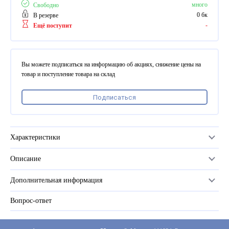
ПВХ
много
Свободно
Феррошит
0 бк
В резерве
-
Ещё поступит
КУРСОРЫ НА ЗАКАЗ
По макету заказчика, в
том числе с УФ печатью
Вы можете подписаться на информацию об акциях, снижение цены на
Дополнительная информация
товар и поступление товара на склад
Каталог "Комплектующие
Подписаться
для календарей, расходные
материалы для печати,
переплета, отделки"
Частые вопросы
Характеристики
Описание
Количество в упаковке
1кг (8500 шт. +/-5%)
Дополнительная информация
Размер
4 мм
Вопрос-ответ
Прайс-лист
Цвет
серебро
Каталог
Производитель