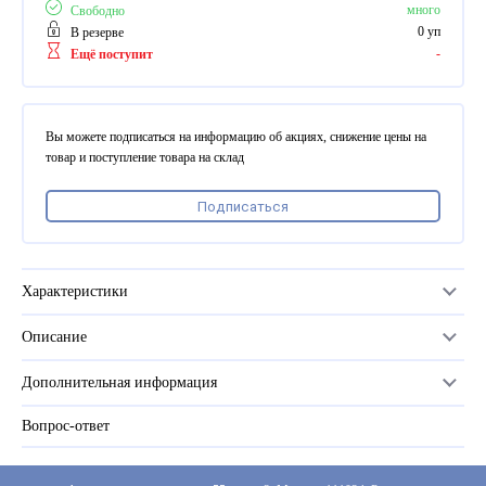
ПВХ
много
Свободно
Феррошит
0 уп
В резерве
-
Ещё поступит
КУРСОРЫ НА ЗАКАЗ
По макету заказчика, в
том числе с УФ печатью
Вы можете подписаться на информацию об акциях, снижение цены на
Дополнительная информация
товар и поступление товара на склад
Каталог "Комплектующие
Подписаться
для календарей, расходные
материалы для печати,
переплета, отделки"
Частые вопросы
Характеристики
Описание
Количество в упаковке
1 тыс. шт
Дополнительная информация
Размер
4 мм
Вопрос-ответ
Прайс-лист
Цвет
белый
Каталог
Производитель