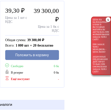
39,30
₽
39 300,00
Цена за 1 шт с
₽
x
ЦЕНА НА
НДС
КАЛЕНДАРНЫЕ
БЛОКИ И
Цена за 1 бк с
РАСХОДНЫЕ
МАТЕРИАЛЫ
НДС
АКТУАЛЬНА ПРИ
ФОРМИРОВАНИИ
ЗАКАЗА ЧЕРЕЗ
Общая сумма:
39 300,00
₽
САЙТ!
ПРИ ЗАКАЗЕ
Всего:
1 000 шт + 20 бесплатно
ЧЕРЕЗ
МЕНЕДЖЕРА –
ЦЕНА ВЫШЕ!
Положить в корзину
АКЦИОННЫЕ
ПРЕДЛОЖЕНИЯ
ДЕЙСТВУЮТ
ТОЛЬКО ПРИ
Свободно
6 бк
ОФОРМЛЕНИИ
ЗАКАЗА ЧЕРЕЗ
САЙТ!
В резерве
0 бк
Ещё поступит
-
Аналоги