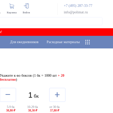
+7 (495) 287-33-77
info@polimat.ru
ь
Корзина
Войти
я!
Для ежедневников
Расходные материалы
Укажите к-во боксов
(1 бк = 1000 шт
+ 20
бесплатно
)
–
+
бк
5-9 бк
10-29 бк
от 30 бк
38,80 ₽
38,30 ₽
37,80 ₽