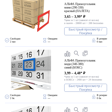
АЛЬФА Прямоугольник
мини (290-330)
красный (ПАЛЕТА)
3,65 – 3,99* ₽
*цена за 1 шт (зависит от кол-ва)
в палете – 28800 шт + 288 бесплатно
Быстрый просмотр /
Покупка
Свободно 
Ожидаем 
В резерве
2 пал
—
0 пал
АЛЬФА Прямоугольник
миди (340-380)
синий (БОКС)
3,99 – 4,48* ₽
*цена за 1 шт (зависит от кол-ва)
в БОКСе – 2400 шт + 24 бесплатно
Быстрый просмотр /
Покупка
Свободно 
Ожидаем 
В резерве
2 бк
—
0 бк