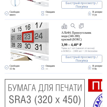
Быстрый просмотр /
Покупка
Свободно 
Ожидаем 
В резерве
много
—
0 уп
АЛЬФА Прямоугольник
миди (340-380)
красный (БОКС)
3,99 – 4,48* ₽
*цена за 1 шт (зависит от кол-ва)
в БОКСе – 2400 шт + 24 бесплатно
Быстрый просмотр /
Покупка
Свободно 
Ожидаем 
В резерве
15 бк
—
0 бк