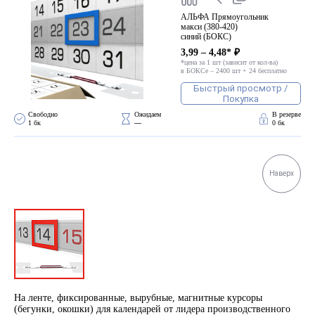
АЛЬФА Прямоугольник
макси (380-420)
синий (БОКС)
3,99 – 4,48* ₽
*цена за 1 шт (зависит от кол-ва)
в БОКСе – 2400 шт + 24 бесплатно
Быстрый просмотр /
Покупка
Свободно 
Ожидаем 
В резерве
1 бк
—
0 бк
Наверх
На ленте, фиксированные, вырубные, магнитные курсоры
(бегунки, окошки) для календарей от лидера производственного