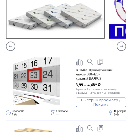
АЛЬФА Прямоугольник
макси (380-420)
красный (БОКС)
3,99 – 4,48* ₽
*цена за 1 шт (зависит от кол-ва)
в БОКСе – 2400 шт + 24 бесплатно
Быстрый просмотр /
Покупка
Свободно 
Ожидаем 
В резерве
7 бк
—
0 бк