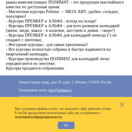
рынка комплектующих ПОЛИМАТ – это продукция высочайшего
качества по доступным ценам:
- Магнитные курсоры Polimat — МЕГА-ХИТ, удобно, солидно,
популярно!
- Курсоры ПРЕМЬЕР и АЛЬФА - всегда на складе!
- Курсоры ПРЕМЬЕР и АЛЬФА - для всех размеров календарей
(мини, миди, макси - в наличии, ангстрем и домик - скоро!)
- Курсоры ПРЕМЬЕР и АЛЬФА для календарей никогда (!) не
спадают с ленточки;
- Фигурные курсоры - для самых креативных!
- Все курсоры полностью собраны и быстро надеваются на
квартальный календарь;
- Курсоры производства ПОЛИМАТ для календарей легко
передвигаются по ленточке.
Курсоры продаются собранными.
Авиамоторная улица, дом 55, корп. 2, Москва, 111024, Россия
Электронная почта:
info@polimat.ru
+7 (495) 287-33-77
Мы cохраняем файлы cookie: это помогает сайту работать лучше.
2020–2026 © Компания «Полимат»: ООО «Все для
Если Вы продолжите использовать сайт, вы соглашаетесь с
политикой конфиденциальности.
календарей», ИНН 7718300356
Ок
Разработка сайта —
VoxWeb