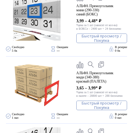
АЛЬФА Прямоугольник
мини (290-330)
синий (БОКС)
3,99 – 4,48* ₽
*цена за 1 шт (зависит от кол-ва)
в БОКСе – 2400 шт + 24 бесплатно
Быстрый просмотр /
Покупка
Свободно 
Ожидаем 
В резерве
5 бк
—
0 бк
АЛЬФА Прямоугольник
миди (340-380)
красный (ПАЛЕТА)
3,65 – 3,99* ₽
*цена за 1 шт (зависит от кол-ва)
в палете – 28800 шт + 288 бесплатно
Быстрый просмотр /
Покупка
Свободно 
Ожидаем 
В резерве
1 пал
—
0 пал