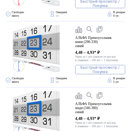
ПВХ
Быстрый просмотр /
Покупка
Феррошит
Свободно 
Ожидаем 
В резерве
много
—
0 уп
КУРСОРЫ НА ЗАКАЗ
По макету заказчика, в
том числе с УФ печатью
АЛЬФА Прямоугольник
мини (290-330)
Дополнительная информация
синий
Каталог "Комплектующие
4,48 – 4,93* ₽
*цена за 1 шт (зависит от кол-ва)
для календарей, расходные
в упаковке – 100 шт + 1 бесплатно
материалы для печати,
Быстрый просмотр /
переплета, отделки"
Покупка
Частые вопросы
Свободно 
Ожидаем 
В резерве
много
—
5 уп
АЛЬФА Прямоугольник
миди (340-380)
синий
4,48 – 4,93* ₽
*цена за 1 шт (зависит от кол-ва)
в упаковке – 100 шт + 1 бесплатно