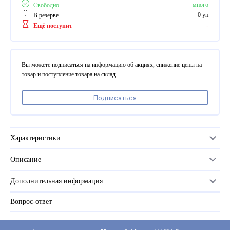
ПВХ
много
Свободно
Феррошит
0 уп
В резерве
-
Ещё поступит
КУРСОРЫ НА ЗАКАЗ
По макету заказчика, в
том числе с УФ печатью
Вы можете подписаться на информацию об акциях, снижение цены на
Дополнительная информация
товар и поступление товара на склад
Каталог "Комплектующие
Подписаться
для календарей, расходные
материалы для печати,
переплета, отделки"
Частые вопросы
Характеристики
Описание
Количество в упаковке
100 шт
Дополнительная информация
Количество бесплатных в упаковке
1
Вопрос-ответ
Прайс-лист
Серия
АЛЬФА
Каталог
Размер