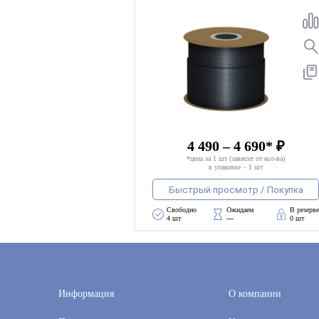
4 490 – 4 690* ₽
*цена за 1 шт (зависит от кол-ва)
в упаковке – 1 шт
Быстрый просмотр / Покупка
Свободно 
Ожидаем 
В резерв
4 шт
—
0 шт
Информация
О компании