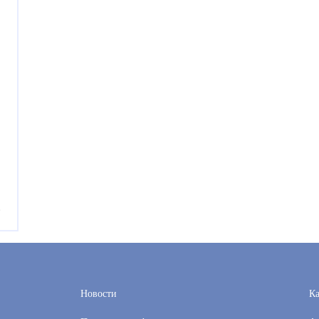
е
Новости
Ка