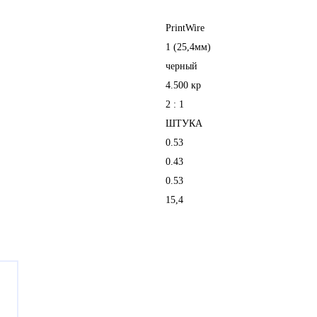
PrintWire
1 (25,4мм)
черный
4.500 кр
2 : 1
ШТУКА
0.53
0.43
0.53
15,4