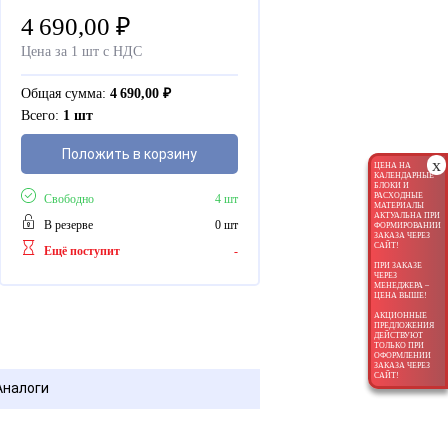
4 690,00
₽
Цена за 1 шт с НДС
Общая сумма:
4 690,00
₽
Всего:
1 шт
Положить в корзину
x
ЦЕНА НА
КАЛЕНДАРНЫЕ
БЛОКИ И
РАСХОДНЫЕ
Свободно
4 шт
МАТЕРИАЛЫ
АКТУАЛЬНА ПРИ
В резерве
0 шт
ФОРМИРОВАНИИ
ЗАКАЗА ЧЕРЕЗ
САЙТ!
Ещё поступит
-
ПРИ ЗАКАЗЕ
ЧЕРЕЗ
МЕНЕДЖЕРА –
ЦЕНА ВЫШЕ!
АКЦИОННЫЕ
ПРЕДЛОЖЕНИЯ
ДЕЙСТВУЮТ
ТОЛЬКО ПРИ
ОФОРМЛЕНИИ
ЗАКАЗА ЧЕРЕЗ
САЙТ!
Аналоги