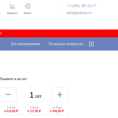
+7 (495) 287-33-77
info@polimat.ru
ь
Корзина
Войти
я!
Для ежедневников
Расходные материалы
Укажите к-во шт
–
+
шт
2-4 шт
5-8 шт
от 9 шт
4 624,00 ₽
4 557,00 ₽
4 490,00 ₽