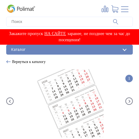
Ангстрем 80-130 мм
По серии (модели)
М-2
М-3
Мелованные 80 г/м2
По цвету
М-4
Европа-80 арктик
Красные
Европа-80 арктик-2
Синие
ПО ЦВЕТУ
Закажите пропуск
НА САЙТЕ
заранее, не позднее чем за час до
Европа-80 металлик
Пружины в бобинах
По серии (модели)
посещения!
Красный
Ангара
Пружина в бобине 3:1
Каталог
Премьер
Синий
Вердана-80 арктик
Пружина в бобине 2:1
Альфа
Серебро
Классика-80
Пружины в нарезке
Вернуться к каталогу
Блоки для календарей
Драйв, сфера
Золото
Производственные-80
Пружина в нарезке 3:1
Фигурные
Другие цвета
Мелованные 90 г/м2
Ригели
1
Фиксированные
ПОДЛОЖКИ
Курсоры на ленте
Европа металлик
150 мм
СТАЦИОНАРНЫЕ
Европа s-металлик
200 мм
На ленте
Рулонная плёнка для
ПО МАТЕРИАЛУ
Курсоры магнитные
Европа арктик
250 мм
ламинирования
По чертежу
Европа арт
Железо
290 мм
ВОРР
Рамки с печатью
Комплектующие для календарей
Классика s-металлик
Феррошит с клеевым
350 мм
РЕТ
Бумага для печати
Магнитные
слоем
Триколор
400 мм
Soft-touch
Мелованная матовая
Феррошит без клеевого
Производственные
Бумага для печати
500 мм
Стандартные
Бумага для печати
Мелованная глянцевая
слоя
Офсетные
Люверсы (пикколо)
Магнитные подложки
Все для ежедневников
Мелованная матовая