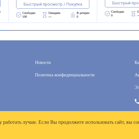
Быстрый про
Быстрый просмотр / Покупка
е
Свободно 
О
Свободно 
Ожидаем 
В резерве
0
100
—
0
Новости
Ка
Политика конфиденциальности
Ав
Эл
у работать лучше. Если Вы продолжите использовать сайт, вы со
рей», ИНН 7718300356