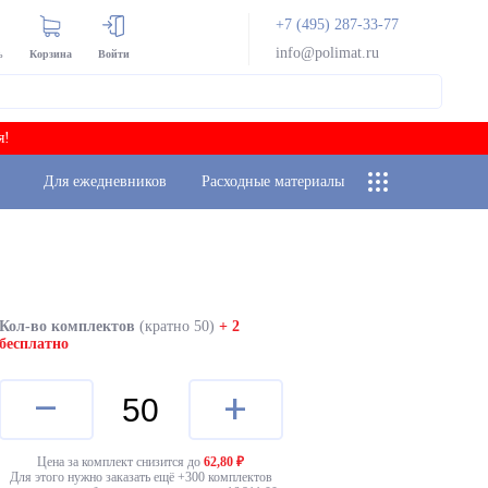
+7 (495) 287-33-77
info@polimat.ru
ь
Корзина
Войти
я!
Для ежедневников
Расходные материалы
Кол-во комплектов
(кратно 50)
+ 2
бесплатно
–
+
Цена за комплект снизится до
62,80
₽
Для этого нужно заказать ещё +
300
комплектов