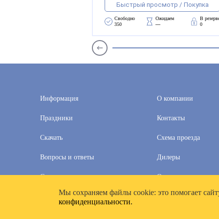
Быстрый просмотр / Покупка
Свободно 
Ожидаем 
В резерв
350
—
0
Информация
О компании
Праздники
Контакты
Скачать
Схема проезда
Вопросы и ответы
Дилеры
Скидки
Оплата и доставка
Мы cохраняем файлы cookie: это помогает сайт
2020–2026 © Компания «Полимат»: ООО «Все для календа
конфиденциальности.