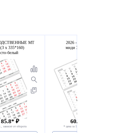
ВОДСТВЕННЫЕ МТ
2026 - ВЕРДАНА офсет
(3 х 335*160)
миди 3-сп (3 х 335*160)
исто-белый
белый
 85.8* ₽
60.8 - 65.8* ₽
., зависит от оборота
* цена за 1 компл., зависит от оборота