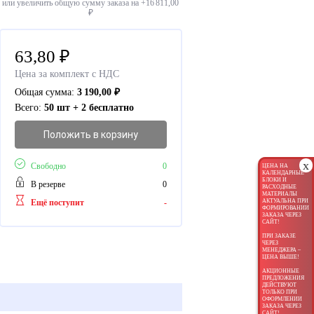
или увеличить общую сумму заказа на +
16 811,00
₽
63,80
₽
Цена за комплект с НДС
Общая сумма:
3 190,00
₽
Всего:
50 шт + 2 бесплатно
Положить в корзину
x
Свободно
0
ЦЕНА НА
КАЛЕНДАРНЫЕ
БЛОКИ И
В резерве
0
РАСХОДНЫЕ
МАТЕРИАЛЫ
Ещё поступит
-
АКТУАЛЬНА ПРИ
ФОРМИРОВАНИИ
ЗАКАЗА ЧЕРЕЗ
САЙТ!
ПРИ ЗАКАЗЕ
ЧЕРЕЗ
МЕНЕДЖЕРА –
ЦЕНА ВЫШЕ!
АКЦИОННЫЕ
ПРЕДЛОЖЕНИЯ
ДЕЙСТВУЮТ
ТОЛЬКО ПРИ
ОФОРМЛЕНИИ
ЗАКАЗА ЧЕРЕЗ
САЙТ!