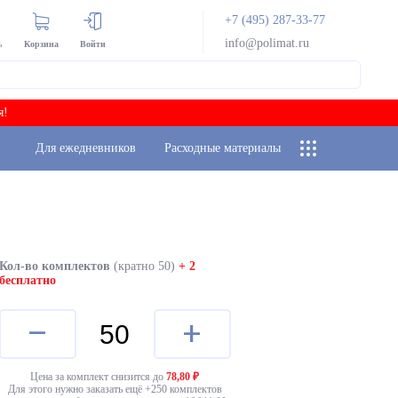
+7 (495) 287-33-77
info@polimat.ru
ь
Корзина
Войти
я!
Для ежедневников
Расходные материалы
Кол-во комплектов
(кратно 50)
+ 2
бесплатно
–
+
Цена за комплект снизится до
78,80
₽
Для этого нужно заказать ещё +
250
комплектов