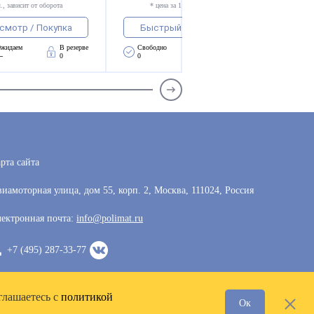
., зависит от оборота
* цена за 1 компл., зависит от оборота
смотр / Покупка
Быстрый просмотр / Покупка
жидаем 
В резерве
Свободно 
Ожидаем 
В резерве
—
0
0
—
0
рта сайта
иамоторная улица, дом 55, корп. 2, Москва, 111024, Россия
ектронная почта:
info@polimat.ru
+7 (495) 287-33-77
глашаетесь с
политикой
Ок
Разработка сайта —
VoxWeb