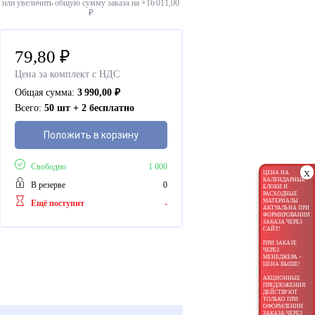
или увеличить общую сумму заказа на +
16 011,00
₽
79,80
₽
Цена за комплект с НДС
Общая сумма:
3 990,00
₽
Всего:
50 шт + 2 бесплатно
Положить в корзину
Свободно
1 000
x
ЦЕНА НА
КАЛЕНДАРНЫЕ
В резерве
0
БЛОКИ И
РАСХОДНЫЕ
МАТЕРИАЛЫ
Ещё поступит
-
АКТУАЛЬНА ПРИ
ФОРМИРОВАНИИ
ЗАКАЗА ЧЕРЕЗ
САЙТ!
ПРИ ЗАКАЗЕ
ЧЕРЕЗ
МЕНЕДЖЕРА –
ЦЕНА ВЫШЕ!
АКЦИОННЫЕ
ПРЕДЛОЖЕНИЯ
ДЕЙСТВУЮТ
ТОЛЬКО ПРИ
ОФОРМЛЕНИИ
ЗАКАЗА ЧЕРЕЗ