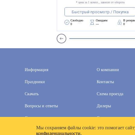
* цена за 1 компл., зависит от оборота
Быстрый просмотр / Покупка
Свободно 
Ожидаем 
В резерв
0
—
0
Информация
О компании
Праздники
Контакты
Скачать
Схема проезда
Вопросы и ответы
Дилеры
Скидки
Оплата и доставка
Мы cохраняем файлы cookie: это помогает сайт
2020–2026 © Компания «Полимат»: ООО «Все для календа
конфиденциальности.