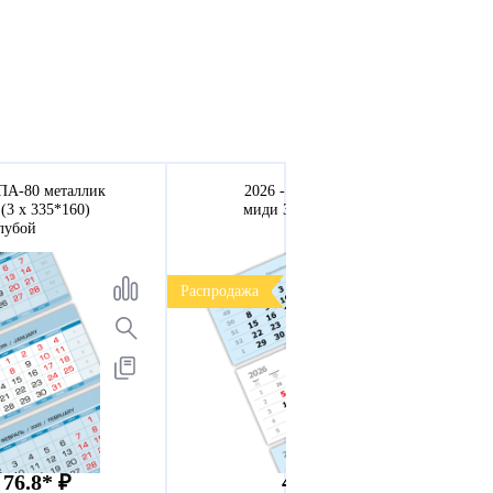
ПА-80 металлик
2026 - ВЕРДАНА офсет
(3 х 335*160)
миди 3-сп (3 х 335*160)
лубой
голубой
Распродажа
 76.8* ₽
49.99 * ₽