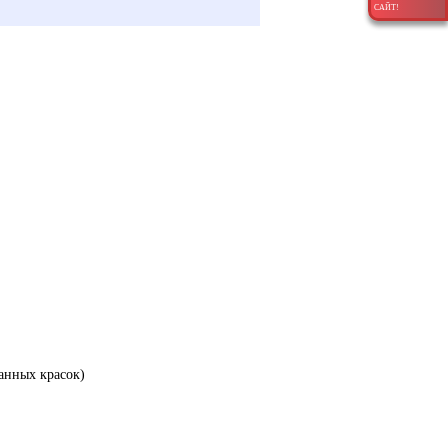
САЙТ!
анных красок)