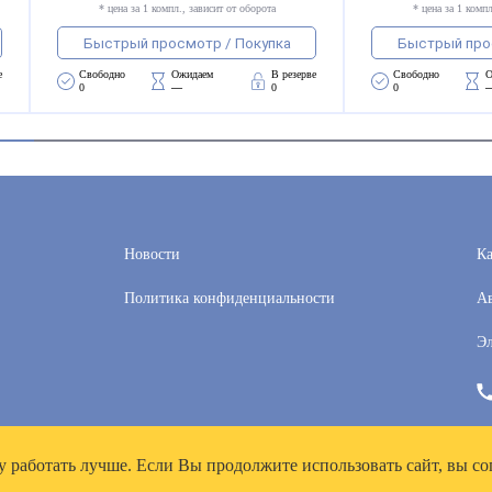
* цена за 1 компл., зависит от оборота
* цена за 1 компл
Быстрый просмотр / Покупка
Быстрый про
е
Свободно 
Ожидаем 
В резерве
Свободно 
О
0
—
0
0
Новости
Ка
Политика конфиденциальности
Ав
Эл
у работать лучше. Если Вы продолжите использовать сайт, вы со
рей», ИНН 7718300356